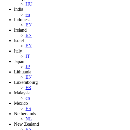
HU
India
en
Indonesia
EN
Ireland
EN
Israel
EN
Italy
IT
Japan
JP
Lithuania
EN
Luxembourg
FR
Malaysia
en
Mexico
ES
Netherlands
NL
New Zealand
EN