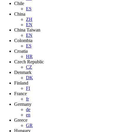
Chile
ES
China
ZH
EN
China Taiwan
EN
Colombia
ES
Croatia
HR
Czech Republic
CZ
Denmark
DK
Finland
FI
France
fr
Germany
de
en
Greece
GR
Hungary