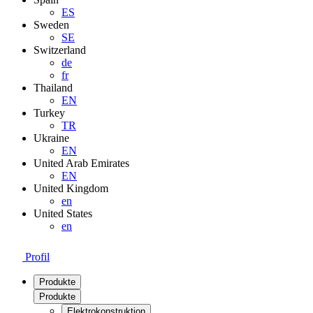
ES
Sweden
SE
Switzerland
de
fr
Thailand
EN
Turkey
TR
Ukraine
EN
United Arab Emirates
EN
United Kingdom
en
United States
en
Profil
Produkte
Produkte
Elektrokonstruktion