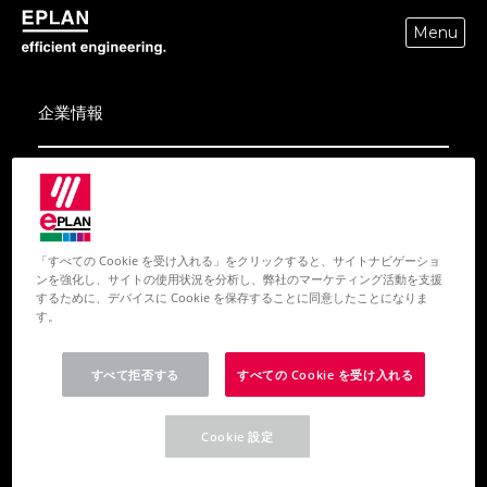
Menu
epulse.com home
企業情報
会社案内
Friedhelm Loh Group
採用情報
「すべての Cookie を受け入れる」をクリックすると、サイトナビゲーショ
ンを強化し、サイトの使用状況を分析し、弊社のマーケティング活動を支援
Trust Center
するために、デバイスに Cookie を保存することに同意したことになりま
す。
Contact
すべて拒否する
すべての Cookie を受け入れる
製品紹介
Cookie 設定
Eplan Platform