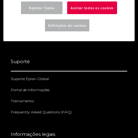
Eplan Electric P8
Rejeitar Todos
Aceitar todos os cookies
Eplan Preplanning
Definições de cookies
Eplan Pro Panel
Eplan Data Portal
Suporte
Suporte Eplan Global
Portal de informações
Treinamento
Frequently Asked Questions (FAQ)
Informações legais