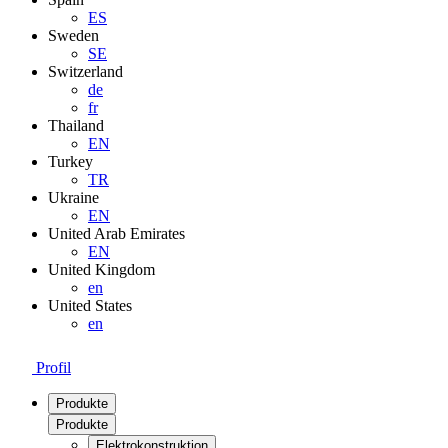
ES
Sweden
SE
Switzerland
de
fr
Thailand
EN
Turkey
TR
Ukraine
EN
United Arab Emirates
EN
United Kingdom
en
United States
en
Profil
Produkte
Produkte
Elektrokonstruktion