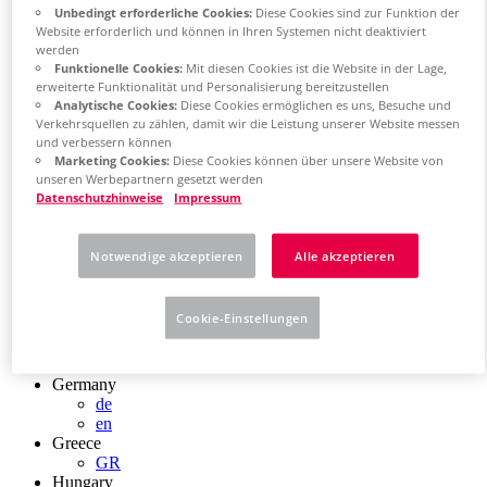
Chile
Unbedingt erforderliche Cookies:
Diese Cookies sind zur Funktion der
Website erforderlich und können in Ihren Systemen nicht deaktiviert
ES
werden
China
Funktionelle Cookies:
Mit diesen Cookies ist die Website in der Lage,
ZH
erweiterte Funktionalität und Personalisierung bereitzustellen
EN
Analytische Cookies:
Diese Cookies ermöglichen es uns, Besuche und
China Taiwan
Verkehrsquellen zu zählen, damit wir die Leistung unserer Website messen
EN
und verbessern können
Colombia
Marketing Cookies:
Diese Cookies können über unsere Website von
ES
unseren Werbepartnern gesetzt werden
Croatia
Datenschutzhinweise
Impressum
HR
Czech Republic
CZ
Notwendige akzeptieren
Alle akzeptieren
Denmark
DK
Finland
Cookie-Einstellungen
FI
France
fr
Germany
de
en
Greece
GR
Hungary