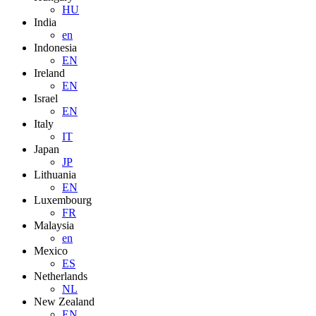
HU
India
en
Indonesia
EN
Ireland
EN
Israel
EN
Italy
IT
Japan
JP
Lithuania
EN
Luxembourg
FR
Malaysia
en
Mexico
ES
Netherlands
NL
New Zealand
EN