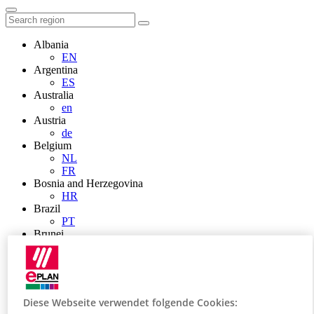
Albania
EN
Argentina
ES
Australia
en
Austria
de
Belgium
NL
FR
Bosnia and Herzegovina
HR
Brazil
PT
Brunei
EN
Bulgaria
BG
Canada
en
Diese Webseite verwendet folgende Cookies:
FR