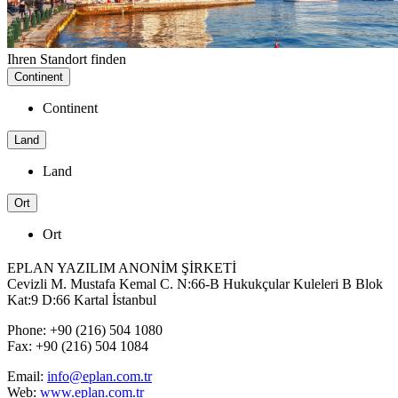
Ihren Standort finden
Continent
Continent
Land
Land
Ort
Ort
EPLAN YAZILIM ANONİM ŞİRKETİ
Cevizli M. Mustafa Kemal C. N:66-B Hukukçular Kuleleri B Blok
Kat:9 D:66 Kartal İstanbul
Phone: +90 (216) 504 1080
Fax: +90 (216) 504 1084
Email:
info@eplan.com.tr
Web:
www.eplan.com.tr