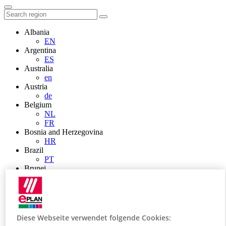
Albania
EN
Argentina
ES
Australia
en
Austria
de
Belgium
NL
FR
Bosnia and Herzegovina
HR
Brazil
PT
Brunei
EN
Bulgaria
BG
Canada
en
Diese Webseite verwendet folgende Cookies:
FR