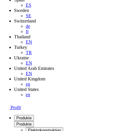
ES
Sweden
SE
Switzerland
de
fr
Thailand
EN
Turkey
TR
Ukraine
EN
United Arab Emirates
EN
United Kingdom
en
United States
en
Profil
Produkte
Produkte
Elektrokonstruktion