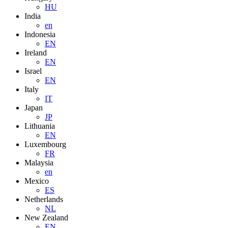
HU
India
en
Indonesia
EN
Ireland
EN
Israel
EN
Italy
IT
Japan
JP
Lithuania
EN
Luxembourg
FR
Malaysia
en
Mexico
ES
Netherlands
NL
New Zealand
EN