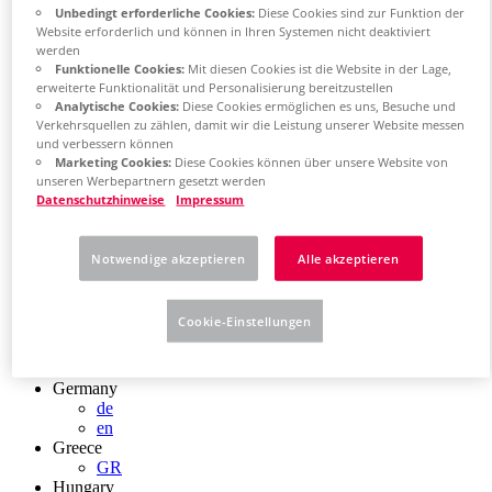
Chile
Unbedingt erforderliche Cookies:
Diese Cookies sind zur Funktion der
Website erforderlich und können in Ihren Systemen nicht deaktiviert
ES
werden
China
Funktionelle Cookies:
Mit diesen Cookies ist die Website in der Lage,
ZH
erweiterte Funktionalität und Personalisierung bereitzustellen
EN
Analytische Cookies:
Diese Cookies ermöglichen es uns, Besuche und
China Taiwan
Verkehrsquellen zu zählen, damit wir die Leistung unserer Website messen
EN
und verbessern können
Colombia
Marketing Cookies:
Diese Cookies können über unsere Website von
ES
unseren Werbepartnern gesetzt werden
Croatia
Datenschutzhinweise
Impressum
HR
Czech Republic
CZ
Notwendige akzeptieren
Alle akzeptieren
Denmark
DK
Finland
Cookie-Einstellungen
FI
France
fr
Germany
de
en
Greece
GR
Hungary