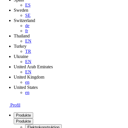
ES
Sweden
SE
Switzerland
de
fr
Thailand
EN
Turkey
TR
Ukraine
EN
United Arab Emirates
EN
United Kingdom
en
United States
en
Profil
Produkte
Produkte
Elektrokonstruktion