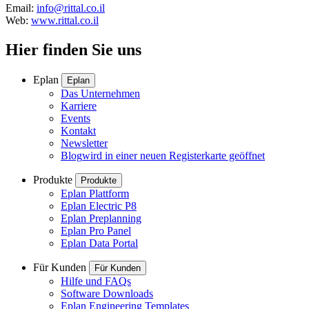
Email:
info@rittal.co.il
Web:
www.rittal.co.il
Hier finden Sie uns
Eplan
Eplan
Das Unternehmen
Karriere
Events
Kontakt
Newsletter
Blog
wird in einer neuen Registerkarte geöffnet
Produkte
Produkte
Eplan Plattform
Eplan Electric P8
Eplan Preplanning
Eplan Pro Panel
Eplan Data Portal
Für Kunden
Für Kunden
Hilfe und FAQs
Software Downloads
Eplan Engineering Templates