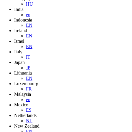
HU
India
en
Indonesia
EN
Ireland
EN
Israel
EN
Italy
IT
Japan
JP
Lithuania
EN
Luxembourg
FR
Malaysia
en
Mexico
ES
Netherlands
NL
New Zealand
EN