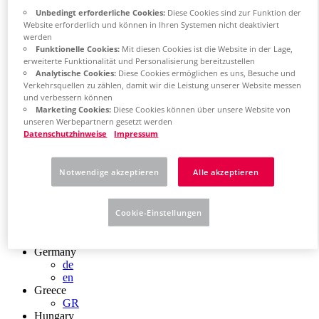
Chile
Unbedingt erforderliche Cookies:
Diese Cookies sind zur Funktion der
ES
Website erforderlich und können in Ihren Systemen nicht deaktiviert
China
werden
ZH
Funktionelle Cookies:
Mit diesen Cookies ist die Website in der Lage,
EN
erweiterte Funktionalität und Personalisierung bereitzustellen
China Taiwan
Analytische Cookies:
Diese Cookies ermöglichen es uns, Besuche und
EN
Verkehrsquellen zu zählen, damit wir die Leistung unserer Website messen
und verbessern können
Colombia
Marketing Cookies:
Diese Cookies können über unsere Website von
ES
unseren Werbepartnern gesetzt werden
Croatia
Datenschutzhinweise
Impressum
HR
Czech Republic
CZ
Notwendige akzeptieren
Alle akzeptieren
Denmark
DK
Finland
Cookie-Einstellungen
FI
France
fr
Germany
de
en
Greece
GR
Hungary