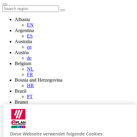
Albania
EN
Argentina
ES
Australia
en
Austria
de
Belgium
NL
FR
Bosnia and Herzegovina
HR
Brazil
PT
Brunei
EN
Bulgaria
BG
Canada
en
Diese Webseite verwendet folgende Cookies:
FR