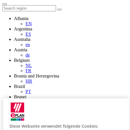
Albania
EN
Argentina
ES
Australia
en
Austria
de
Belgium
NL
FR
Bosnia and Herzegovina
HR
Brazil
PT
Brunei
EN
Bulgaria
BG
Canada
en
Diese Webseite verwendet folgende Cookies:
FR