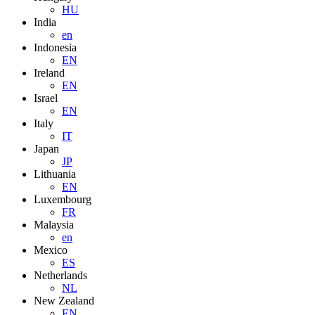
HU
India
en
Indonesia
EN
Ireland
EN
Israel
EN
Italy
IT
Japan
JP
Lithuania
EN
Luxembourg
FR
Malaysia
en
Mexico
ES
Netherlands
NL
New Zealand
EN