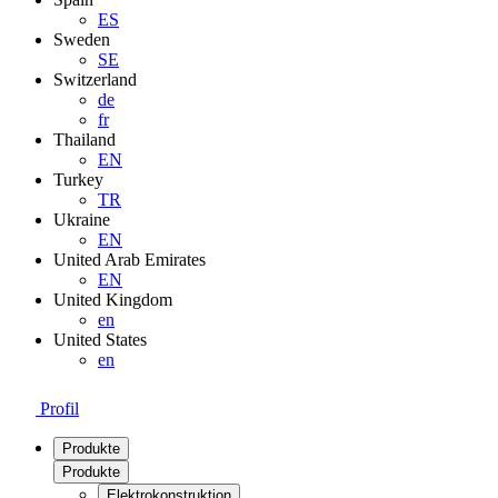
ES
Sweden
SE
Switzerland
de
fr
Thailand
EN
Turkey
TR
Ukraine
EN
United Arab Emirates
EN
United Kingdom
en
United States
en
Profil
Produkte
Produkte
Elektrokonstruktion