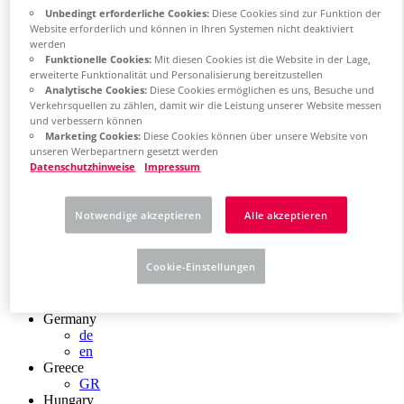
Chile
Unbedingt erforderliche Cookies:
Diese Cookies sind zur Funktion der
ES
Website erforderlich und können in Ihren Systemen nicht deaktiviert
China
werden
ZH
Funktionelle Cookies:
Mit diesen Cookies ist die Website in der Lage,
erweiterte Funktionalität und Personalisierung bereitzustellen
EN
Analytische Cookies:
Diese Cookies ermöglichen es uns, Besuche und
China Taiwan
Verkehrsquellen zu zählen, damit wir die Leistung unserer Website messen
EN
und verbessern können
Colombia
Marketing Cookies:
Diese Cookies können über unsere Website von
ES
unseren Werbepartnern gesetzt werden
Croatia
Datenschutzhinweise
Impressum
HR
Czech Republic
CZ
Notwendige akzeptieren
Alle akzeptieren
Denmark
DK
Finland
Cookie-Einstellungen
FI
France
fr
Germany
de
en
Greece
GR
Hungary