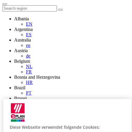
Albania
EN
Argentina
ES
Australia
en
Austria
de
Belgium
NL
FR
Bosnia and Herzegovina
HR
Brazil
PT
Brunei
EN
Bulgaria
BG
Canada
en
Diese Webseite verwendet folgende Cookies:
FR