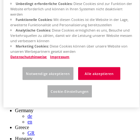
Chile
Unbedingt erforderliche Cookies:
Diese Cookies sind zur Funktion der
Website erforderlich und können in Ihren Systemen nicht deaktiviert
ES
werden
China
Funktionelle Cookies:
Mit diesen Cookies ist die Website in der Lage,
ZH
erweiterte Funktionalität und Personalisierung bereitzustellen
EN
Analytische Cookies:
Diese Cookies ermöglichen es uns, Besuche und
China Taiwan
Verkehrsquellen zu zählen, damit wir die Leistung unserer Website messen
EN
und verbessern können
Colombia
Marketing Cookies:
Diese Cookies können über unsere Website von
ES
unseren Werbepartnern gesetzt werden
Croatia
Datenschutzhinweise
Impressum
HR
Czech Republic
CZ
Notwendige akzeptieren
Alle akzeptieren
Denmark
DK
Finland
Cookie-Einstellungen
FI
France
fr
Germany
de
en
Greece
GR
Hungary