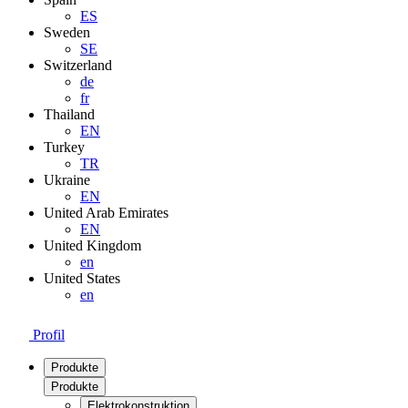
ES
Sweden
SE
Switzerland
de
fr
Thailand
EN
Turkey
TR
Ukraine
EN
United Arab Emirates
EN
United Kingdom
en
United States
en
Profil
Produkte
Produkte
Elektrokonstruktion