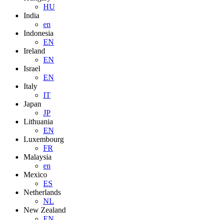
HU
India
en
Indonesia
EN
Ireland
EN
Israel
EN
Italy
IT
Japan
JP
Lithuania
EN
Luxembourg
FR
Malaysia
en
Mexico
ES
Netherlands
NL
New Zealand
EN