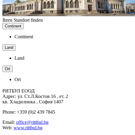
Ihren Standort finden
Continent
Continent
Land
Land
Ort
Ort
РИТБУЛ ЕООД
Адрес: ул. Ст.Л.Костов 16 , ет. 2
кв. Хладилника , София 1407
Phone: +359 (0)2 439 7845
Email:
office@rittbul.bg
Web:
www.rittbul.bg