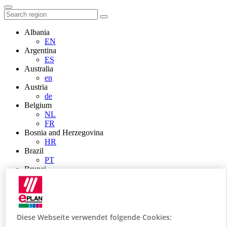
Albania
EN
Argentina
ES
Australia
en
Austria
de
Belgium
NL
FR
Bosnia and Herzegovina
HR
Brazil
PT
Brunei
EN
Bulgaria
BG
Canada
en
Diese Webseite verwendet folgende Cookies:
FR