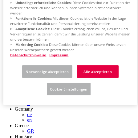
Unbedingt erforderliche Cookies:
Diese Cookies sind zur Funktion der
Chile
Website erforderlich und können in Ihren Systemen nicht deaktiviert
ES
werden
China
Funktionelle Cookies:
Mit diesen Cookies ist die Website in der Lage,
ZH
erweiterte Funktionalität und Personalisierung bereitzustellen
EN
Analytische Cookies:
Diese Cookies ermöglichen es uns, Besuche und
China Taiwan
Verkehrsquellen zu zählen, damit wir die Leistung unserer Website messen
EN
und verbessern können
Colombia
Marketing Cookies:
Diese Cookies können über unsere Website von
ES
unseren Werbepartnern gesetzt werden
Croatia
Datenschutzhinweise
Impressum
HR
Czech Republic
CZ
Notwendige akzeptieren
Alle akzeptieren
Denmark
DK
Finland
Cookie-Einstellungen
FI
France
fr
Germany
de
en
Greece
GR
Hungary