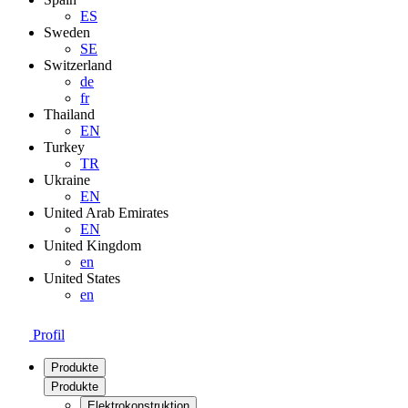
ES
Sweden
SE
Switzerland
de
fr
Thailand
EN
Turkey
TR
Ukraine
EN
United Arab Emirates
EN
United Kingdom
en
United States
en
Profil
Produkte
Produkte
Elektrokonstruktion