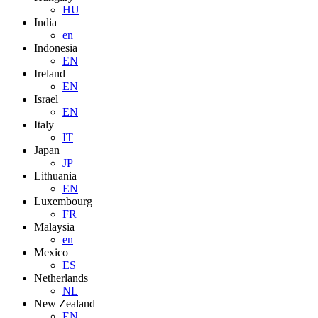
HU
India
en
Indonesia
EN
Ireland
EN
Israel
EN
Italy
IT
Japan
JP
Lithuania
EN
Luxembourg
FR
Malaysia
en
Mexico
ES
Netherlands
NL
New Zealand
EN