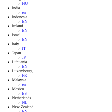
HU
India
en
Indonesia
EN
Ireland
EN
Israel
EN
Italy
IT
Japan
JP
Lithuania
EN
Luxembourg
FR
Malaysia
en
Mexico
ES
Netherlands
NL
New Zealand
EN