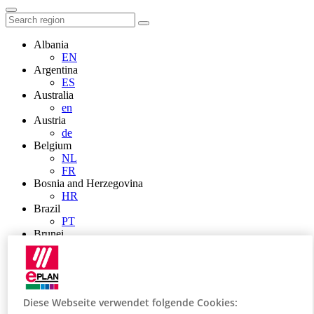
Albania
EN
Argentina
ES
Australia
en
Austria
de
Belgium
NL
FR
Bosnia and Herzegovina
HR
Brazil
PT
Brunei
EN
Bulgaria
BG
Canada
en
Diese Webseite verwendet folgende Cookies:
FR