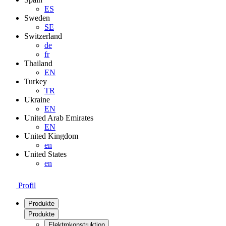
ES
Sweden
SE
Switzerland
de
fr
Thailand
EN
Turkey
TR
Ukraine
EN
United Arab Emirates
EN
United Kingdom
en
United States
en
Profil
Produkte
Produkte
Elektrokonstruktion