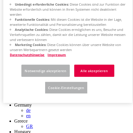
Chile
Unbedingt erforderliche Cookies:
Diese Cookies sind zur Funktion der
ES
Website erforderlich und können in Ihren Systemen nicht deaktiviert
China
werden
ZH
Funktionelle Cookies:
Mit diesen Cookies ist die Website in der Lage,
erweiterte Funktionalität und Personalisierung bereitzustellen
EN
Analytische Cookies:
Diese Cookies ermöglichen es uns, Besuche und
China Taiwan
Verkehrsquellen zu zählen, damit wir die Leistung unserer Website messen
EN
und verbessern können
Colombia
Marketing Cookies:
Diese Cookies können über unsere Website von
ES
unseren Werbepartnern gesetzt werden
Croatia
Datenschutzhinweise
Impressum
HR
Czech Republic
CZ
Notwendige akzeptieren
Alle akzeptieren
Denmark
DK
Finland
Cookie-Einstellungen
FI
France
fr
Germany
de
en
Greece
GR
Hungary