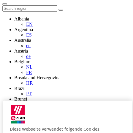
Albania
EN
Argentina
ES
Australia
en
Austria
de
Belgium
NL
FR
Bosnia and Herzegovina
HR
Brazil
PT
Brunei
EN
Bulgaria
BG
Canada
en
Diese Webseite verwendet folgende Cookies:
FR