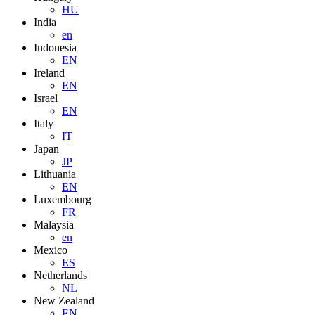
HU
India
en
Indonesia
EN
Ireland
EN
Israel
EN
Italy
IT
Japan
JP
Lithuania
EN
Luxembourg
FR
Malaysia
en
Mexico
ES
Netherlands
NL
New Zealand
EN