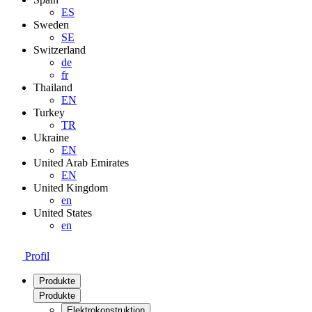
ES
Sweden
SE
Switzerland
de
fr
Thailand
EN
Turkey
TR
Ukraine
EN
United Arab Emirates
EN
United Kingdom
en
United States
en
Profil
Produkte
Produkte
Elektrokonstruktion