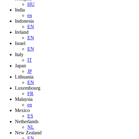
HU
India
en
Indonesia
EN
Ireland
EN
Israel
EN
Italy
IT
Japan
JP
Lithuania
EN
Luxembourg
FR
Malaysia
en
Mexico
ES
Netherlands
NL
New Zealand
EN