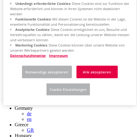
Chile
Unbedingt erforderliche Cookies:
Diese Cookies sind zur Funktion der
Website erforderlich und können in Ihren Systemen nicht deaktiviert
ES
werden
China
Funktionelle Cookies:
Mit diesen Cookies ist die Website in der Lage,
ZH
erweiterte Funktionalität und Personalisierung bereitzustellen
EN
Analytische Cookies:
Diese Cookies ermöglichen es uns, Besuche und
China Taiwan
Verkehrsquellen zu zählen, damit wir die Leistung unserer Website messen
EN
und verbessern können
Colombia
Marketing Cookies:
Diese Cookies können über unsere Website von
ES
unseren Werbepartnern gesetzt werden
Croatia
Datenschutzhinweise
Impressum
HR
Czech Republic
CZ
Notwendige akzeptieren
Alle akzeptieren
Denmark
DK
Finland
Cookie-Einstellungen
FI
France
fr
Germany
de
en
Greece
GR
Hungary