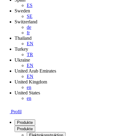
ES
Sweden
SE
Switzerland
de
fr
Thailand
EN
Turkey
TR
Ukraine
EN
United Arab Emirates
EN
United Kingdom
en
United States
en
Profil
Produkte
Produkte
Elektrokonstruktion