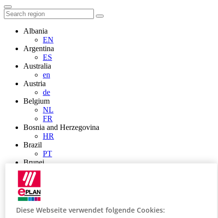
Albania
EN
Argentina
ES
Australia
en
Austria
de
Belgium
NL
FR
Bosnia and Herzegovina
HR
Brazil
PT
Brunei
EN
Bulgaria
BG
Canada
en
Diese Webseite verwendet folgende Cookies:
FR