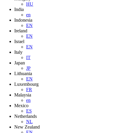
HU
India
en
Indonesia
EN
Ireland
EN
Israel
EN
Italy
IT
Japan
JP
Lithuania
EN
Luxembourg
FR
Malaysia
en
Mexico
ES
Netherlands
NL
New Zealand
EN