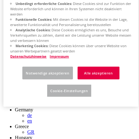
Chile
Unbedingt erforderliche Cookies:
Diese Cookies sind zur Funktion der
Website erforderlich und können in Ihren Systemen nicht deaktiviert
ES
werden
China
Funktionelle Cookies:
Mit diesen Cookies ist die Website in der Lage,
ZH
erweiterte Funktionalität und Personalisierung bereitzustellen
EN
Analytische Cookies:
Diese Cookies ermöglichen es uns, Besuche und
China Taiwan
Verkehrsquellen zu zählen, damit wir die Leistung unserer Website messen
EN
und verbessern können
Colombia
Marketing Cookies:
Diese Cookies können über unsere Website von
ES
unseren Werbepartnern gesetzt werden
Croatia
Datenschutzhinweise
Impressum
HR
Czech Republic
CZ
Notwendige akzeptieren
Alle akzeptieren
Denmark
DK
Finland
Cookie-Einstellungen
FI
France
fr
Germany
de
en
Greece
GR
Hungary