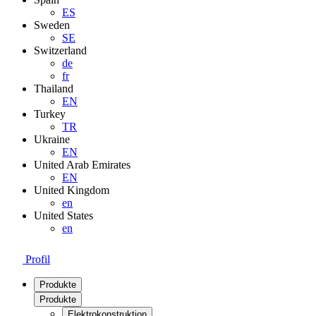
ES
Sweden
SE
Switzerland
de
fr
Thailand
EN
Turkey
TR
Ukraine
EN
United Arab Emirates
EN
United Kingdom
en
United States
en
Profil
Produkte
Produkte
Elektrokonstruktion