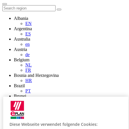
Albania
EN
Argentina
ES
Australia
en
Austria
de
Belgium
NL
FR
Bosnia and Herzegovina
HR
Brazil
PT
Brunei
EN
Bulgaria
BG
Canada
en
Diese Webseite verwendet folgende Cookies:
FR