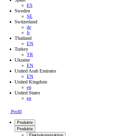
ES
Sweden
SE
Switzerland
de
fr
Thailand
EN
Turkey
TR
Ukraine
EN
United Arab Emirates
EN
United Kingdom
en
United States
en
Profil
Produkte
Produkte
Elektrokonstruktion