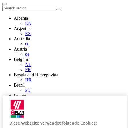
Albania
EN
Argentina
ES
Australia
en
Austria
de
Belgium
NL
FR
Bosnia and Herzegovina
HR
Brazil
PT
Brunei
EN
Bulgaria
BG
Canada
en
Diese Webseite verwendet folgende Cookies:
FR