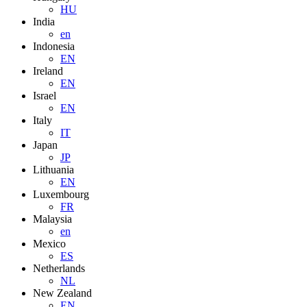
HU
India
en
Indonesia
EN
Ireland
EN
Israel
EN
Italy
IT
Japan
JP
Lithuania
EN
Luxembourg
FR
Malaysia
en
Mexico
ES
Netherlands
NL
New Zealand
EN