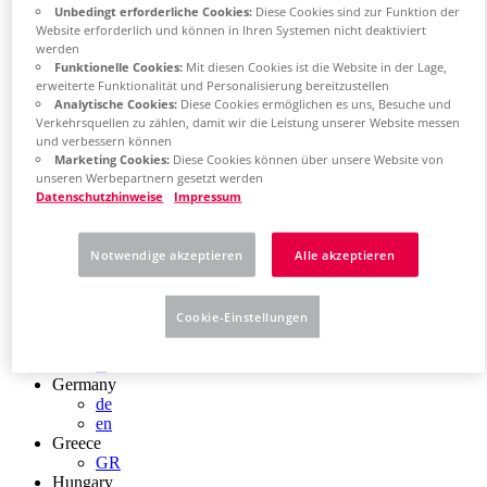
Unbedingt erforderliche Cookies:
Diese Cookies sind zur Funktion der
Chile
Website erforderlich und können in Ihren Systemen nicht deaktiviert
ES
werden
China
Funktionelle Cookies:
Mit diesen Cookies ist die Website in der Lage,
ZH
erweiterte Funktionalität und Personalisierung bereitzustellen
EN
Analytische Cookies:
Diese Cookies ermöglichen es uns, Besuche und
China Taiwan
Verkehrsquellen zu zählen, damit wir die Leistung unserer Website messen
EN
und verbessern können
Colombia
Marketing Cookies:
Diese Cookies können über unsere Website von
ES
unseren Werbepartnern gesetzt werden
Croatia
Datenschutzhinweise
Impressum
HR
Czech Republic
CZ
Notwendige akzeptieren
Alle akzeptieren
Denmark
DK
Finland
Cookie-Einstellungen
FI
France
fr
Germany
de
en
Greece
GR
Hungary