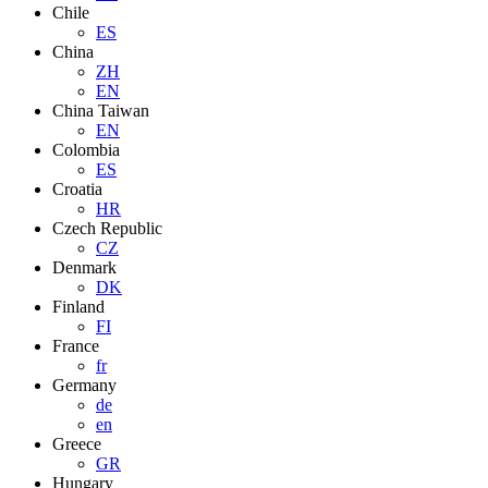
Chile
ES
China
ZH
EN
China Taiwan
EN
Colombia
ES
Croatia
HR
Czech Republic
CZ
Denmark
DK
Finland
FI
France
fr
Germany
de
en
Greece
GR
Hungary