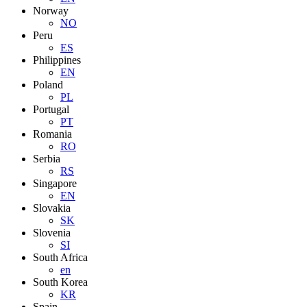
Norway
NO
Peru
ES
Philippines
EN
Poland
PL
Portugal
PT
Romania
RO
Serbia
RS
Singapore
EN
Slovakia
SK
Slovenia
SI
South Africa
en
South Korea
KR
Spain