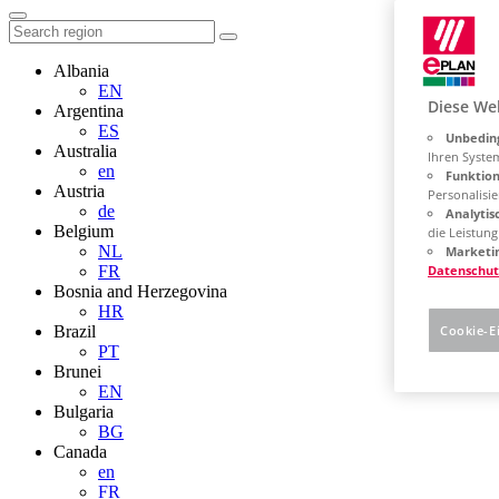
Albania
EN
Diese We
Argentina
ES
Unbeding
Australia
Ihren Syste
en
Funktion
Austria
Personalisie
de
Analytis
Belgium
die Leistun
NL
Marketin
FR
Datenschut
Bosnia and Herzegovina
HR
Brazil
Cookie-E
PT
Brunei
EN
Bulgaria
BG
Canada
en
FR