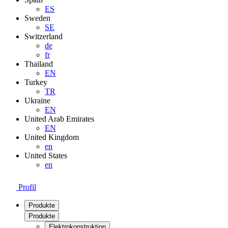
ES
Sweden
SE
Switzerland
de
fr
Thailand
EN
Turkey
TR
Ukraine
EN
United Arab Emirates
EN
United Kingdom
en
United States
en
Profil
Produkte
Produkte
Elektrokonstruktion