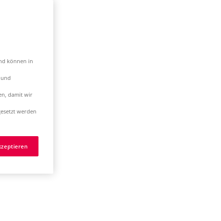
und können in
t und
en, damit wir
esetzt werden
kzeptieren