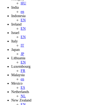
HU
India
en
Indonesia
EN
Ireland
EN
Israel
EN
Italy
IT
Japan
JP
Lithuania
EN
Luxembourg
FR
Malaysia
en
Mexico
ES
Netherlands
NL
New Zealand
EN