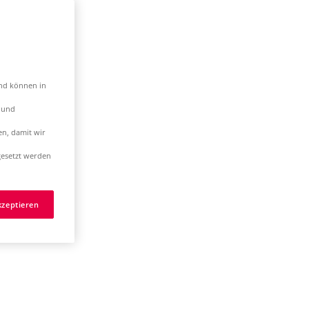
und können in
t und
en, damit wir
esetzt werden
kzeptieren