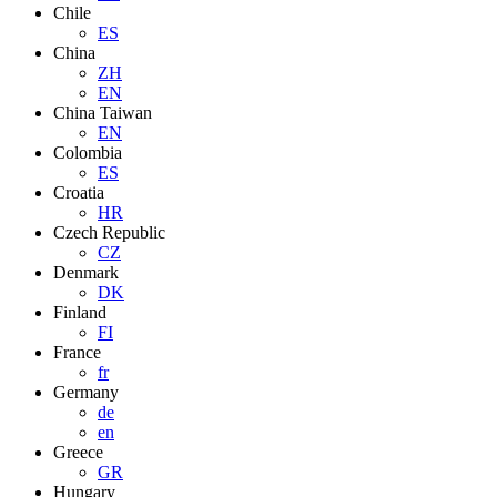
Chile
ES
China
ZH
EN
China Taiwan
EN
Colombia
ES
Croatia
HR
Czech Republic
CZ
Denmark
DK
Finland
FI
France
fr
Germany
de
en
Greece
GR
Hungary