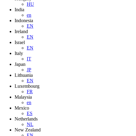
HU
India
en
Indonesia
EN
Ireland
EN
Israel
EN
Italy
IT
Japan
JP
Lithuania
EN
Luxembourg
FR
Malaysia
en
Mexico
ES
Netherlands
NL
New Zealand
EN