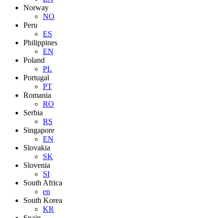
Norway
NO
Peru
ES
Philippines
EN
Poland
PL
Portugal
PT
Romania
RO
Serbia
RS
Singapore
EN
Slovakia
SK
Slovenia
SI
South Africa
en
South Korea
KR
Spain