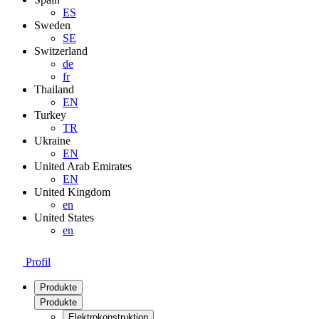
ES
Sweden
SE
Switzerland
de
fr
Thailand
EN
Turkey
TR
Ukraine
EN
United Arab Emirates
EN
United Kingdom
en
United States
en
Profil
Produkte
Produkte
Elektrokonstruktion