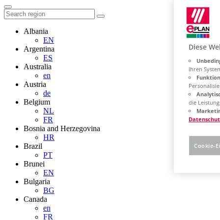
Albania
EN
Diese We
Argentina
ES
Unbeding
Australia
Ihren Syste
en
Funktion
Austria
Personalisie
de
Analytis
Belgium
die Leistun
NL
Marketin
FR
Datenschut
Bosnia and Herzegovina
HR
Brazil
Cookie-E
PT
Brunei
EN
Bulgaria
BG
Canada
en
FR