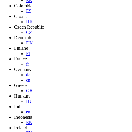
EN
Colombia
ES
Croatia
HR
Czech Republic
CZ
Denmark
DK
Finland
FI
France
fr
Germany
de
en
Greece
GR
Hungary
HU
India
en
Indonesia
EN
Ireland