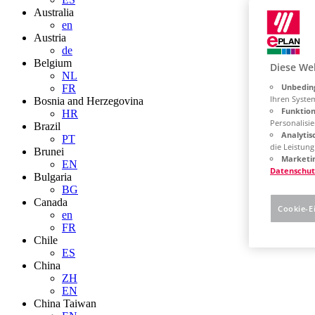
Australia
en
Austria
de
Belgium
Diese We
NL
Unbeding
FR
Ihren Syste
Bosnia and Herzegovina
Funktion
HR
Personalisie
Brazil
Analytis
PT
die Leistun
Brunei
Marketin
EN
Datenschut
Bulgaria
BG
Canada
Cookie-E
en
FR
Chile
ES
China
ZH
EN
China Taiwan