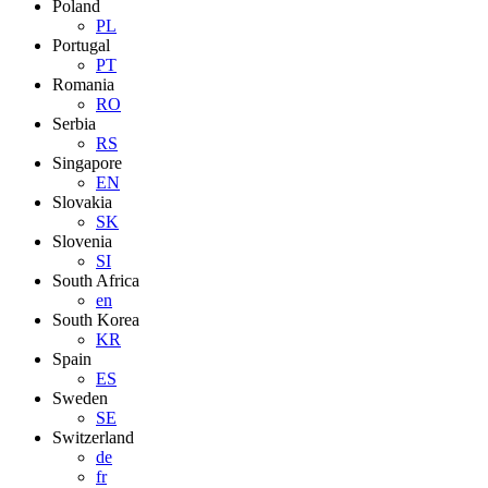
Poland
PL
Portugal
PT
Romania
RO
Serbia
RS
Singapore
EN
Slovakia
SK
Slovenia
SI
South Africa
en
South Korea
KR
Spain
ES
Sweden
SE
Switzerland
de
fr