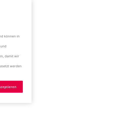
und können in
t und
en, damit wir
esetzt werden
kzeptieren