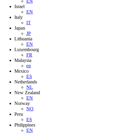
EN
Israel
EN
Italy
IT
Japan
JP
Lithuania
EN
Luxembourg
FR
Malaysia
en
Mexico
ES
Netherlands
NL
New Zealand
EN
Norway
NO
Peru
ES
Philippines
EN