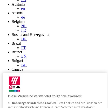
Australia
en
Austria
de
Belgium
NL
FR
Bosnia and Herzegovina
HR
Brazil
PT
Brunei
EN
Bulgaria
BG
Canada
en
FR
Chile
ES
China
ZH
Diese Webseite verwendet folgende Cookies:
EN
Unbedingt erforderliche Cookies:
Diese Cookies sind zur Funktion der
China Taiwan
Website erforderlich und können in Ihren Systemen nicht deaktiviert