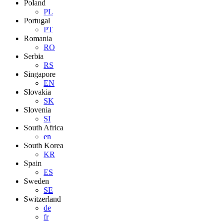
Poland
PL
Portugal
PT
Romania
RO
Serbia
RS
Singapore
EN
Slovakia
SK
Slovenia
SI
South Africa
en
South Korea
KR
Spain
ES
Sweden
SE
Switzerland
de
fr