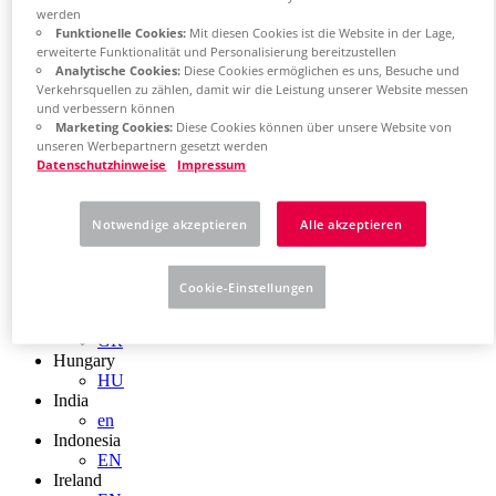
EN
werden
Colombia
Funktionelle Cookies:
Mit diesen Cookies ist die Website in der Lage,
ES
erweiterte Funktionalität und Personalisierung bereitzustellen
Croatia
Analytische Cookies:
Diese Cookies ermöglichen es uns, Besuche und
HR
Verkehrsquellen zu zählen, damit wir die Leistung unserer Website messen
Czech Republic
und verbessern können
CZ
Marketing Cookies:
Diese Cookies können über unsere Website von
Denmark
unseren Werbepartnern gesetzt werden
DK
Datenschutzhinweise
Impressum
Finland
FI
France
Notwendige akzeptieren
Alle akzeptieren
fr
Germany
de
Cookie-Einstellungen
en
Greece
GR
Hungary
HU
India
en
Indonesia
EN
Ireland