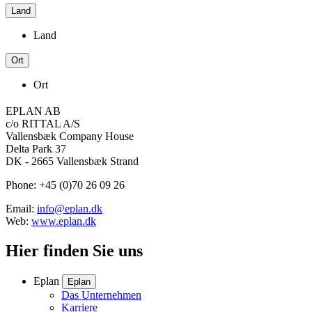
Land
Land
Ort
Ort
EPLAN AB
c/o RITTAL A/S
Vallensbæk Company House
Delta Park 37
DK - 2665 Vallensbæk Strand
Phone: +45 (0)70 26 09 26
Email:
info@eplan.dk
Web:
www.eplan.dk
Hier finden Sie uns
Eplan
Eplan
Das Unternehmen
Karriere