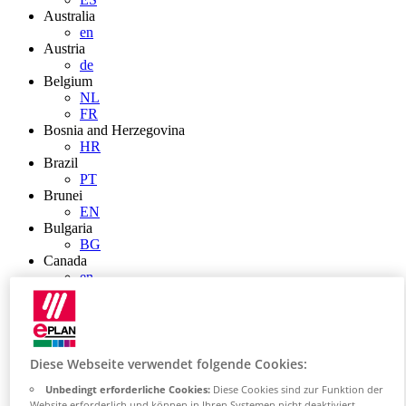
Australia
en
Austria
de
Belgium
NL
FR
Bosnia and Herzegovina
HR
Brazil
PT
Brunei
EN
Bulgaria
BG
Canada
en
FR
Chile
ES
China
ZH
Diese Webseite verwendet folgende Cookies:
EN
Unbedingt erforderliche Cookies:
Diese Cookies sind zur Funktion der
China Taiwan
Website erforderlich und können in Ihren Systemen nicht deaktiviert