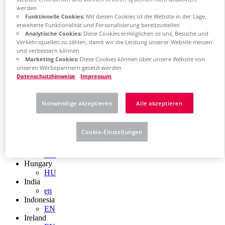
EN
werden
Colombia
Funktionelle Cookies:
Mit diesen Cookies ist die Website in der Lage,
ES
erweiterte Funktionalität und Personalisierung bereitzustellen
Croatia
Analytische Cookies:
Diese Cookies ermöglichen es uns, Besuche und
HR
Verkehrsquellen zu zählen, damit wir die Leistung unserer Website messen
Czech Republic
und verbessern können
CZ
Marketing Cookies:
Diese Cookies können über unsere Website von
Denmark
unseren Werbepartnern gesetzt werden
DK
Datenschutzhinweise
Impressum
Finland
FI
France
Notwendige akzeptieren
Alle akzeptieren
fr
Germany
de
Cookie-Einstellungen
en
Greece
GR
Hungary
HU
India
en
Indonesia
EN
Ireland