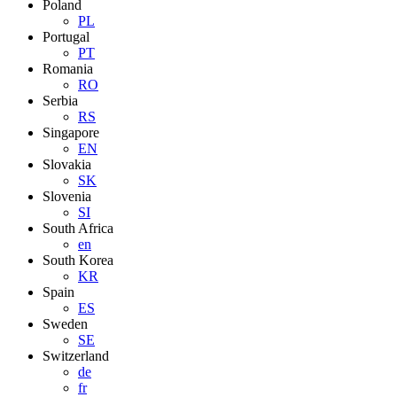
Poland
PL
Portugal
PT
Romania
RO
Serbia
RS
Singapore
EN
Slovakia
SK
Slovenia
SI
South Africa
en
South Korea
KR
Spain
ES
Sweden
SE
Switzerland
de
fr