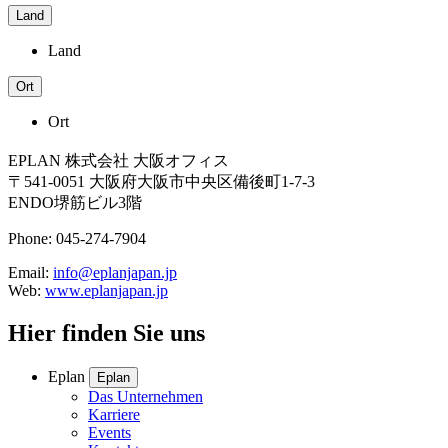
Land
Land
Ort
Ort
EPLAN 株式会社 大阪オフィス
〒541-0051 大阪府大阪市中央区備後町1-7-3
ENDO堺筋ビル3階
Phone: 045-274-7904
Email:
info@eplanjapan.jp
Web:
www.eplanjapan.jp
Hier finden Sie uns
Eplan
Eplan
Das Unternehmen
Karriere
Events