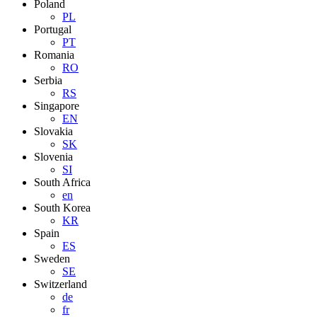
Poland
PL
Portugal
PT
Romania
RO
Serbia
RS
Singapore
EN
Slovakia
SK
Slovenia
SI
South Africa
en
South Korea
KR
Spain
ES
Sweden
SE
Switzerland
de
fr