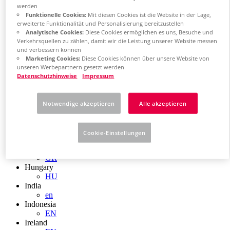
EN
werden
Colombia
Funktionelle Cookies:
Mit diesen Cookies ist die Website in der Lage,
ES
erweiterte Funktionalität und Personalisierung bereitzustellen
Croatia
Analytische Cookies:
Diese Cookies ermöglichen es uns, Besuche und
HR
Verkehrsquellen zu zählen, damit wir die Leistung unserer Website messen
Czech Republic
und verbessern können
CZ
Marketing Cookies:
Diese Cookies können über unsere Website von
Denmark
unseren Werbepartnern gesetzt werden
DK
Datenschutzhinweise
Impressum
Finland
FI
France
Notwendige akzeptieren
Alle akzeptieren
fr
Germany
de
Cookie-Einstellungen
en
Greece
GR
Hungary
HU
India
en
Indonesia
EN
Ireland