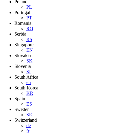
Poland
PL
Portugal
PT
Romania
RO
Serbia
RS
Singapore
EN
Slovakia
SK
Slovenia
SI
South Africa
en
South Korea
KR
Spain
ES
Sweden
SE
Switzerland
de
fr