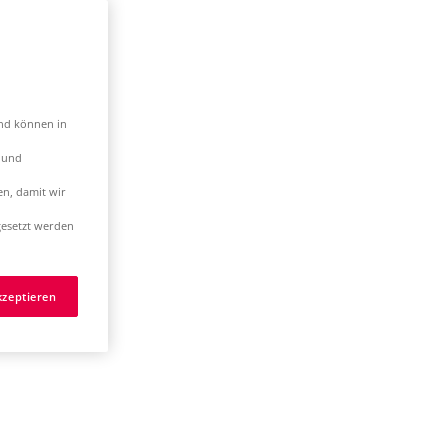
und können in
t und
en, damit wir
esetzt werden
kzeptieren