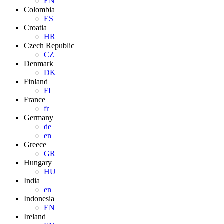
EN
Colombia
ES
Croatia
HR
Czech Republic
CZ
Denmark
DK
Finland
FI
France
fr
Germany
de
en
Greece
GR
Hungary
HU
India
en
Indonesia
EN
Ireland