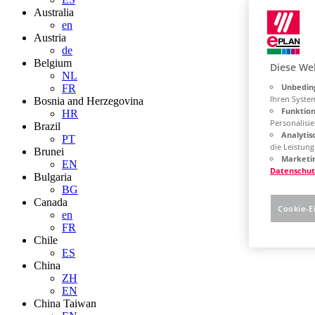
Australia
en
Austria
de
Belgium
Diese We
NL
Unbeding
FR
Ihren Syste
Bosnia and Herzegovina
Funktion
HR
Personalisie
Brazil
Analytis
PT
die Leistun
Brunei
Marketin
EN
Datenschut
Bulgaria
BG
Canada
Cookie-E
en
FR
Chile
ES
China
ZH
EN
China Taiwan