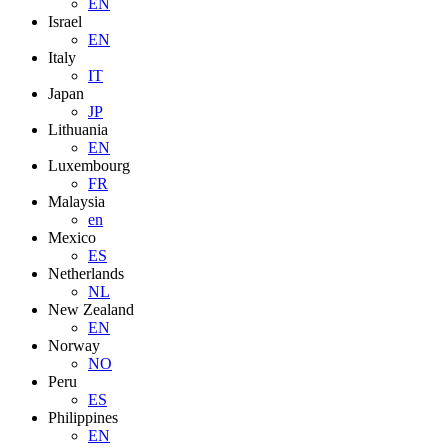
EN
Israel
EN
Italy
IT
Japan
JP
Lithuania
EN
Luxembourg
FR
Malaysia
en
Mexico
ES
Netherlands
NL
New Zealand
EN
Norway
NO
Peru
ES
Philippines
EN