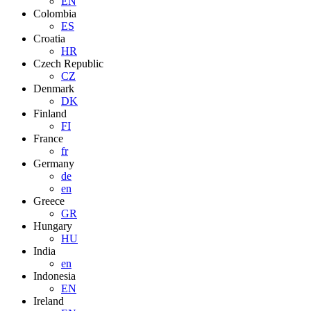
EN
Colombia
ES
Croatia
HR
Czech Republic
CZ
Denmark
DK
Finland
FI
France
fr
Germany
de
en
Greece
GR
Hungary
HU
India
en
Indonesia
EN
Ireland