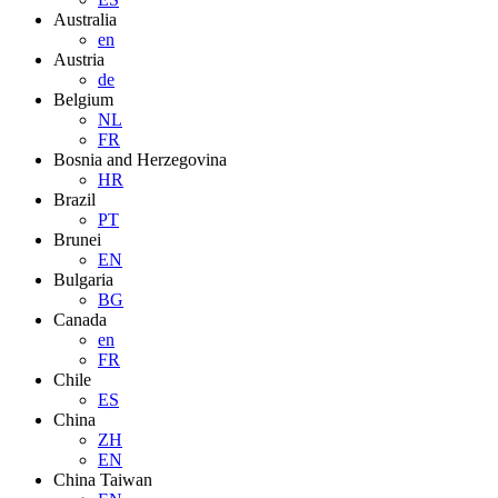
Australia
en
Austria
de
Belgium
NL
FR
Bosnia and Herzegovina
HR
Brazil
PT
Brunei
EN
Bulgaria
BG
Canada
en
FR
Chile
ES
China
ZH
EN
China Taiwan