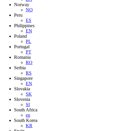
Norway
NO
Peru
ES
Philippines
EN
Poland
PL
Portugal
PT
Romania
RO
Serbia
RS
Singapore
EN
Slovakia
SK
Slovenia
SI
South Africa
en
South Korea
KR
Spain