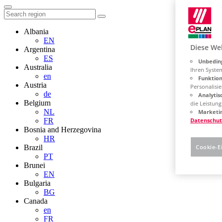
Albania
EN
Diese We
Argentina
ES
Unbeding
Australia
Ihren Syste
en
Funktion
Austria
Personalisie
de
Analytis
Belgium
die Leistun
NL
Marketin
FR
Datenschut
Bosnia and Herzegovina
HR
Brazil
Cookie-E
PT
Brunei
EN
Bulgaria
BG
Canada
en
FR