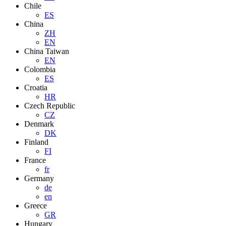
Chile
ES
China
ZH
EN
China Taiwan
EN
Colombia
ES
Croatia
HR
Czech Republic
CZ
Denmark
DK
Finland
FI
France
fr
Germany
de
en
Greece
GR
Hungary