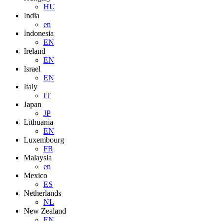
HU
India
en
Indonesia
EN
Ireland
EN
Israel
EN
Italy
IT
Japan
JP
Lithuania
EN
Luxembourg
FR
Malaysia
en
Mexico
ES
Netherlands
NL
New Zealand
EN