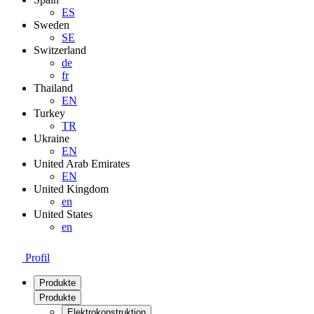
ES
Sweden
SE
Switzerland
de
fr
Thailand
EN
Turkey
TR
Ukraine
EN
United Arab Emirates
EN
United Kingdom
en
United States
en
Profil
Produkte
Produkte
Elektrokonstruktion