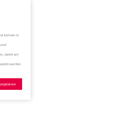
und können in
t und
en, damit wir
esetzt werden
kzeptieren