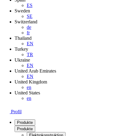
ES
Sweden
SE
Switzerland
de
fr
Thailand
EN
Turkey
TR
Ukraine
EN
United Arab Emirates
EN
United Kingdom
en
United States
en
Profil
Produkte
Produkte
Elektrokonstruktion