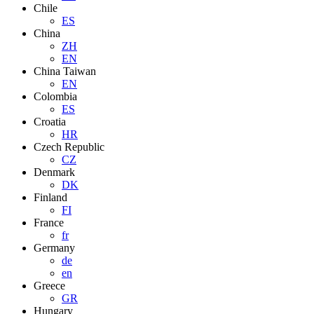
Chile
ES
China
ZH
EN
China Taiwan
EN
Colombia
ES
Croatia
HR
Czech Republic
CZ
Denmark
DK
Finland
FI
France
fr
Germany
de
en
Greece
GR
Hungary