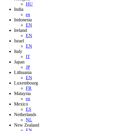
HU
India
en
Indonesia
EN
Ireland
EN
Israel
EN
Italy
IT
Japan
JP
Lithuania
EN
Luxembourg
FR
Malaysia
en
Mexico
ES
Netherlands
NL
New Zealand
EN