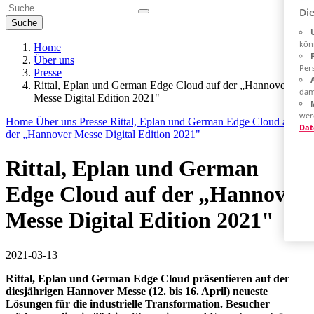
Di
Suche
kön
Home
Über uns
Pers
Presse
Rittal, Eplan und German Edge Cloud auf der „Hannover
dam
Messe Digital Edition 2021"
wer
Home
Über uns
Presse
Rittal, Eplan und German Edge Cloud auf
Dat
der „Hannover Messe Digital Edition 2021"
Rittal, Eplan und German
Edge Cloud auf der „Hannover
Messe Digital Edition 2021"
2021-03-13
Rittal, Eplan und German Edge Cloud präsentieren auf der
diesjährigen Hannover Messe (12. bis 16. April) neueste
Lösungen für die industrielle Transformation. Besucher