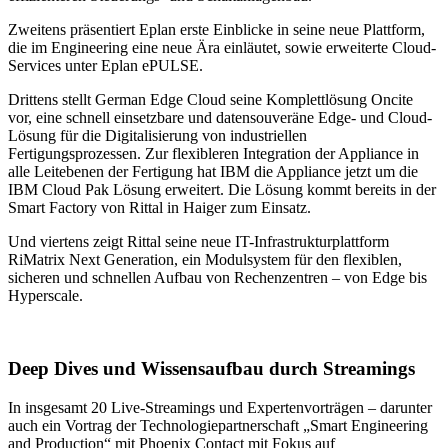
Zweitens präsentiert Eplan erste Einblicke in seine neue Plattform,
die im Engineering eine neue Ära einläutet, sowie erweiterte Cloud-
Services unter Eplan ePULSE.
Drittens stellt German Edge Cloud seine Komplettlösung Oncite
vor, eine schnell einsetzbare und datensouveräne Edge- und Cloud-
Lösung für die Digitalisierung von industriellen
Fertigungsprozessen. Zur flexibleren Integration der Appliance in
alle Leitebenen der Fertigung hat IBM die Appliance jetzt um die
IBM Cloud Pak Lösung erweitert. Die Lösung kommt bereits in der
Smart Factory von Rittal in Haiger zum Einsatz.
Und viertens zeigt Rittal seine neue IT-Infrastrukturplattform
RiMatrix Next Generation, ein Modulsystem für den flexiblen,
sicheren und schnellen Aufbau von Rechenzentren – von Edge bis
Hyperscale.
Deep Dives und Wissensaufbau durch Streamings
In insgesamt 20 Live-Streamings und Expertenvorträgen – darunter
auch ein Vortrag der Technologiepartnerschaft „Smart Engineering
and Production“ mit Phoenix Contact mit Fokus auf