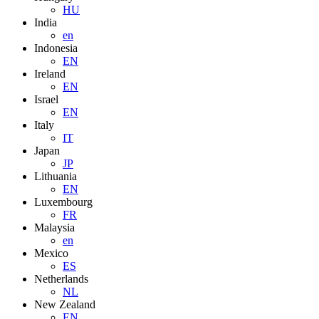
HU
India
en
Indonesia
EN
Ireland
EN
Israel
EN
Italy
IT
Japan
JP
Lithuania
EN
Luxembourg
FR
Malaysia
en
Mexico
ES
Netherlands
NL
New Zealand
EN