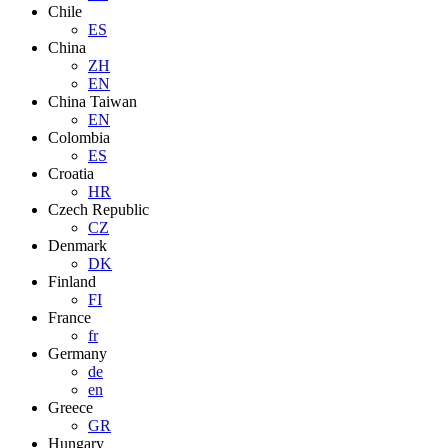
Chile
ES
China
ZH
EN
China Taiwan
EN
Colombia
ES
Croatia
HR
Czech Republic
CZ
Denmark
DK
Finland
FI
France
fr
Germany
de
en
Greece
GR
Hungary