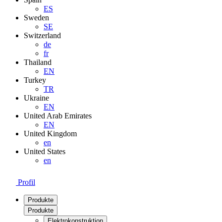
ES
Sweden
SE
Switzerland
de
fr
Thailand
EN
Turkey
TR
Ukraine
EN
United Arab Emirates
EN
United Kingdom
en
United States
en
Profil
Produkte
Produkte
Elektrokonstruktion