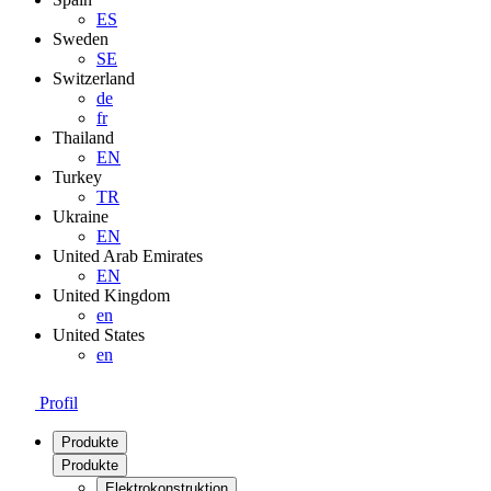
ES
Sweden
SE
Switzerland
de
fr
Thailand
EN
Turkey
TR
Ukraine
EN
United Arab Emirates
EN
United Kingdom
en
United States
en
Profil
Produkte
Produkte
Elektrokonstruktion