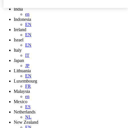
HU
India
en
Indonesia
EN
Ireland
EN
Israel
EN
Italy
IT
Japan
JP
Lithuania
EN
Luxembourg
FR
Malaysia
en
Mexico
ES
Netherlands
NL
New Zealand
EN