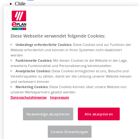
Chile
ES
China
ZH
EN
China Taiwan
Diese Webseite verwendet folgende Cookies:
EN
Colombia
Unbedingt erforderliche Cookies:
Diese Cookies sind zur Funktion der
ES
Website erforderlich und können in Ihren Systemen nicht deaktiviert
Croatia
werden
HR
Funktionelle Cookies:
Mit diesen Cookies ist die Website in der Lage,
Czech Republic
erweiterte Funktionalität und Personalisierung bereitzustellen
CZ
Analytische Cookies:
Diese Cookies ermöglichen es uns, Besuche und
Denmark
Verkehrsquellen zu zählen, damit wir die Leistung unserer Website messen
und verbessern können
DK
Marketing Cookies:
Diese Cookies können über unsere Website von
Finland
unseren Werbepartnern gesetzt werden
FI
Datenschutzhinweise
Impressum
France
fr
Germany
Notwendige akzeptieren
Alle akzeptieren
de
en
Greece
Cookie-Einstellungen
GR
Hungary