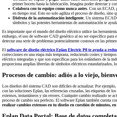
primer boceto hasta la fabricación. Imagina poder detectar y cor
Colabora con tu equipo como nunca antes
. Con un ECAD, pu
en tiempo real. Esto no solo agiliza el proceso de diseño, sino 
Disfruta de la automatización inteligente
. Un sistema ECAD te
símbolos y las potentes herramientas de automatización te ayuda
Es importante que el mundo del diseño eléctrico utilice las herramien
embargo, el uso de software CAD genérico al no ser específico para e
detectar una serie de problemas potencialmente costosos en las primer
El
software de diseño eléctrico Eplan Electric P8 te ayuda a reduc
correcciones en una etapa más temprana, reduciendo costes y tiempos de
eléctrico integradas y que son específicas para los estándares de la in
proporciona amplias librerías de símbolos eléctricos estandarizados, lo
Procesos de cambio: adiós a lo viejo, bienv
Los diseños del sistema CAD son difíciles de actualizar. Por ejemplo,
con las soluciones Eplan, las referencias cruzadas, las etiquetas de l
extensos, instantáneos y sin errores. Cualquier cambio realizado se ac
proceso de cambio sea perfecto. El software Eplan también cuenta con 
realizar cambios extensos en tu diseño en cuestión de minutos, en
Eplan Data Portal: Base de datos completa