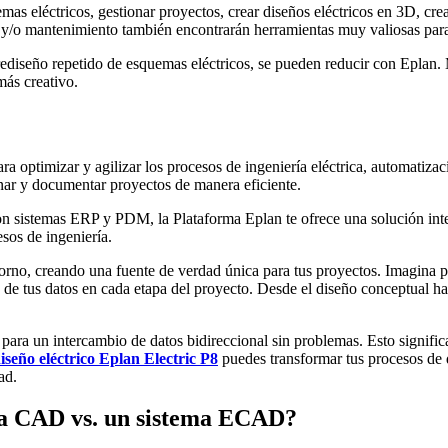
emas eléctricos, gestionar proyectos, crear diseños eléctricos en 3D, crea
o y/o mantenimiento también encontrarán herramientas muy valiosas para
rediseño repetido de esquemas eléctricos, se pueden reducir con Eplan.
más creativo.
ra optimizar y agilizar los procesos de ingeniería eléctrica, automatiz
onar y documentar proyectos de manera eficiente.
con sistemas ERP y PDM, la Plataforma Eplan te ofrece una solución inte
sos de ingeniería.
orno, creando una fuente de verdad única para tus proyectos. Imagina p
a de tus datos en cada etapa del proyecto. Desde el diseño conceptual h
ra un intercambio de datos bidireccional sin problemas. Esto significa
iseño eléctrico Eplan Electric P8
puedes transformar tus procesos de d
ad.
ema CAD vs. un sistema ECAD?