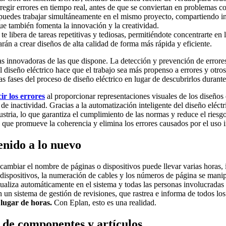
regir errores en tiempo real, antes de que se conviertan en problemas co
edes trabajar simultáneamente en el mismo proyecto, compartiendo inf
que también fomenta la innovación y la creatividad.
 libera de tareas repetitivas y tediosas, permitiéndote concentrarte en 
rán a crear diseños de alta calidad de forma más rápida y eficiente.
tas innovadoras de las que dispone. La detección y prevención de errore
l diseño eléctrico hace que el trabajo sea más propenso a errores y ot
as fases del proceso de diseño eléctrico en lugar de descubrirlos durant
ir los errores
al proporcionar representaciones visuales de los diseños e
 inactividad. Gracias a la automatización inteligente del diseño eléctric
dustria, lo que garantiza el cumplimiento de las normas y reduce el riesg
 que promueve la coherencia y elimina los errores causados ​​por el uso 
enido a lo nuevo
 cambiar el nombre de páginas o dispositivos puede llevar varias horas,
os dispositivos, la numeración de cables y los números de página se man
tualiza automáticamente en el sistema y todas las personas involucradas
un sistema de gestión de revisiones, que rastrea e informa de todos lo
 lugar de horas.
Con Eplan, esto es una realidad.
 de componentes y artículos