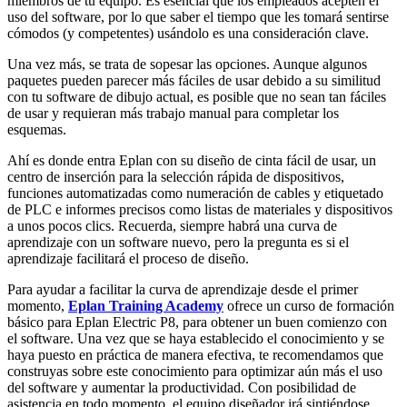
miembros de tu equipo. Es esencial que los empleados acepten el
uso del software, por lo que saber el tiempo que les tomará sentirse
cómodos (y competentes) usándolo es una consideración clave.
Una vez más, se trata de sopesar las opciones. Aunque algunos
paquetes pueden parecer más fáciles de usar debido a su similitud
con tu software de dibujo actual, es posible que no sean tan fáciles
de usar y requieran más trabajo manual para completar los
esquemas.
Ahí es donde entra Eplan con su diseño de cinta fácil de usar, un
centro de inserción para la selección rápida de dispositivos,
funciones automatizadas como numeración de cables y etiquetado
de PLC e informes precisos como listas de materiales y dispositivos
a unos pocos clics. Recuerda, siempre habrá una curva de
aprendizaje con un software nuevo, pero la pregunta es si el
aprendizaje facilitará el proceso de diseño.
Para ayudar a facilitar la curva de aprendizaje desde el primer
momento,
Eplan Training Academy
ofrece un curso de formación
básico para Eplan Electric P8, para obtener un buen comienzo con
el software. Una vez que se haya establecido el conocimiento y se
haya puesto en práctica de manera efectiva, te recomendamos que
construyas sobre este conocimiento para optimizar aún más el uso
del software y aumentar la productividad. Con posibilidad de
asistencia en todo momento, el equipo diseñador irá sintiéndose