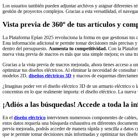
Los usuarios también pueden adjuntar archivos y asignar diferentes niv
gestión de proyectos complejos. Gracias a esta versatilidad, el naveg
Vista previa de 360º de tus artículos y co
La Plataforma Eplan 2025 revoluciona la forma en que gestionas tus
Esta información adicional te permite tomar decisiones más precisas 
dentro del presupuesto.
Aumenta tu competitividad.
Con la Platafor
nueva vista previa de macros es más que una simple mejora; es una t
Gracias a la vista previa de macros mejorada, ahora tienes acceso a 
optimizar tus diseños eléctricos. Al eliminar la necesidad de consultar 
modelos 2D,
diseños eléctricos 3D
y macros de esquemas directamente
¿Imaginas poder ver el diseño eléctrico 3D de un armario eléctrico o la
concentras en lo que realmente importa: el diseño eléctrico. La nueva v
¡Adiós a las búsquedas! Accede a toda la i
En el
diseño eléctrico
intervienen numerosos componentes de cables, c
estos datos requería una búsqueda exhaustiva en diferentes documento
previa mejorada, podrás acceder de manera rápida y sencilla a datos c
que te permite tomar decisiones más informadas y optimizar tus diseño