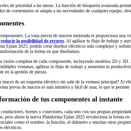
eles de prioridad a las tareas. La función de búsqueda avanzada permite
ador de comentarios se adapta a las necesidades de cualquier equipo, d
mponentes
 componentes. La vista previa de macros mejorada te proporciona una 
y
reducir la posibilidad de errores
. Al agilizar tu flujo de trabajo y a
ma Eplan 2025, podrás crear diseños eléctricos más complejos y sofistic
ransformación de la forma en que diseñamos.
una visión completa de cada componente, incluyendo modelos 2D y 3D. E
múltiples ventanas, agilizas tu flujo de trabajo y aumentas tu productivi
 en la gestión de piezas.
 macro de un esquema eléctrico sin salir de la ventana principal? Al eli
ista previa de macros es más intuitiva y fácil de usar, lo que te permite
nformación de tus componentes al instante
onductores, bornes y conectores, cada uno con sus propias propiedades 
s, pero ahora la nueva Plataforma Eplan 2025 revoluciona la forma en q
ruciales como el nombre, la función, el diámetro y muchas otras propie
s eléctricos.