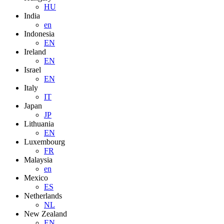
HU
India
en
Indonesia
EN
Ireland
EN
Israel
EN
Italy
IT
Japan
JP
Lithuania
EN
Luxembourg
FR
Malaysia
en
Mexico
ES
Netherlands
NL
New Zealand
EN