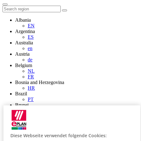
Albania
EN
Argentina
ES
Australia
en
Austria
de
Belgium
NL
FR
Bosnia and Herzegovina
HR
Brazil
PT
Brunei
EN
Bulgaria
BG
Canada
en
Diese Webseite verwendet folgende Cookies:
FR