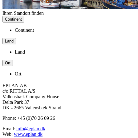
Ihren Standort finden
Continent
Continent
Land
Land
Ort
Ort
EPLAN AB
c/o RITTAL A/S
Vallensbæk Company House
Delta Park 37
DK - 2665 Vallensbæk Strand
Phone: +45 (0)70 26 09 26
Email:
info@eplan.dk
Web:
www.eplan.dk