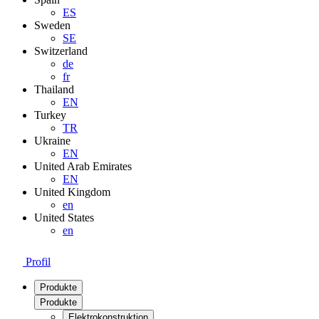
ES
Sweden
SE
Switzerland
de
fr
Thailand
EN
Turkey
TR
Ukraine
EN
United Arab Emirates
EN
United Kingdom
en
United States
en
Profil
Produkte
Produkte
Elektrokonstruktion