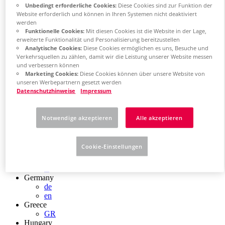
Unbedingt erforderliche Cookies:
Diese Cookies sind zur Funktion der
Chile
Website erforderlich und können in Ihren Systemen nicht deaktiviert
ES
werden
China
Funktionelle Cookies:
Mit diesen Cookies ist die Website in der Lage,
ZH
erweiterte Funktionalität und Personalisierung bereitzustellen
EN
Analytische Cookies:
Diese Cookies ermöglichen es uns, Besuche und
China Taiwan
Verkehrsquellen zu zählen, damit wir die Leistung unserer Website messen
EN
und verbessern können
Colombia
Marketing Cookies:
Diese Cookies können über unsere Website von
ES
unseren Werbepartnern gesetzt werden
Croatia
Datenschutzhinweise
Impressum
HR
Czech Republic
CZ
Notwendige akzeptieren
Alle akzeptieren
Denmark
DK
Finland
Cookie-Einstellungen
FI
France
fr
Germany
de
en
Greece
GR
Hungary