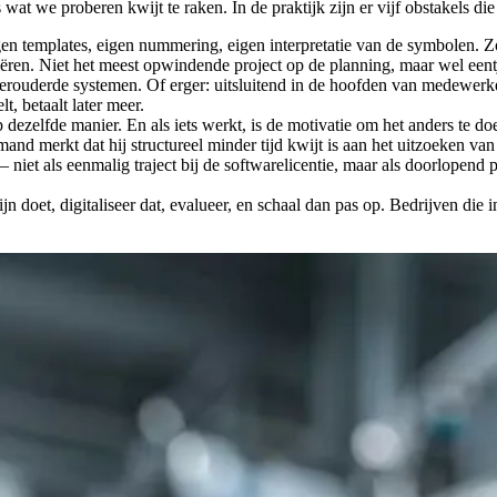
s wat we proberen kwijt te raken. In de praktijk zijn er vijf obstakels d
gen templates, eigen nummering, eigen interpretatie van de symbolen. Zol
ëren. Niet het meest opwindende project op de planning, maar wel eentje
erouderde systemen. Of erger: uitsluitend in de hoofden van medewerke
t, betaalt later meer.
 dezelfde manier. En als iets werkt, is de motivatie om het anders te d
and merkt dat hij structureel minder tijd kwijt is aan het uitzoeken va
– niet als eenmalig traject bij de softwarelicentie, maar als doorlopend
ijn doet, digitaliseer dat, evalueer, en schaal dan pas op. Bedrijven d