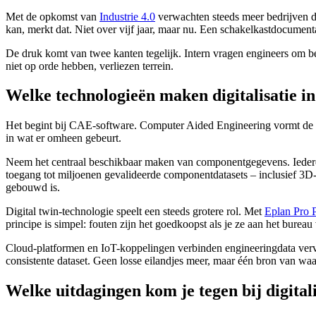
Met de opkomst van
Industrie 4.0
verwachten steeds meer bedrijven da
kan, merkt dat. Niet over vijf jaar, maar nu. Een schakelkastdocumenta
De druk komt van twee kanten tegelijk. Intern vragen engineers om bete
niet op orde hebben, verliezen terrein.
Welke technologieën maken digitalisatie i
Het begint bij CAE-software. Computer Aided Engineering vormt de r
in wat er omheen gebeurt.
Neem het centraal beschikbaar maken van componentgegevens. Iedereen
toegang tot miljoenen gevalideerde componentdatasets – inclusief 3D-m
gebouwd is.
Digital twin-technologie speelt een steeds grotere rol. Met
Eplan Pro 
principe is simpel: fouten zijn het goedkoopst als je ze aan het bureau
Cloud-platformen en IoT-koppelingen verbinden engineeringdata v
consistente dataset. Geen losse eilandjes meer, maar één bron van waa
Welke uitdagingen kom je tegen bij digitali