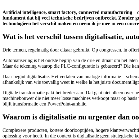
Artificial intelligence, smart factory, connected manufacturing –
fundament dat bij veel technische bedrijven ontbreekt. Zonder ged
technologieën het verschil maken en neem ik je mee in een concre
Wat is het verschil tussen digitalisatie, au
Drie termen, regelmatig door elkaar gebruikt. Op congressen, in offer
Automatisering is het oudste begrip van de drie en draait om het laten
Maar de tekening waarop die PLC-configuratie is gebaseerd? Die kan 
Daar begint digitalisatie. Het vertalen van analoge informatie – schem
afhankelijk van wie toevallig weet in welke la het juiste document ligt
Digitale transformatie pakt het breder aan. Dat gaat niet alleen ov
machinebouwer die niet meer losse machines verkoopt maar op basis v
blijft transformatie een PowerPoint-ambitie.
Waarom is digitalisatie nu urgenter dan oo
Complexere producten, kortere doorlooptijden, hogere klantverwachtin
oplossing voor heeft. In die context is digitalisatie geen strategisch