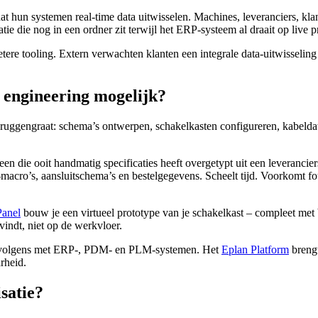
t hun systemen real-time data uitwisselen. Machines, leveranciers, klan
tie die nog in een ordner zit terwijl het ERP-systeem al draait op live 
re tooling. Extern verwachten klanten een integrale data-uitwisseling v
n engineering mogelijk?
uggengraat: schema’s ontwerpen, schakelkasten configureren, kabeldata
 die ooit handmatig specificaties heeft overgetypt uit een leverancie
acro’s, aansluitschema’s en bestelgegevens. Scheelt tijd. Voorkomt fou
Panel
bouw je een virtueel prototype van je schakelkast – compleet met
 vindt, niet op de werkvloer.
ervolgens met ERP-, PDM- en PLM-systemen. Het
Eplan Platform
brengt
rheid.
satie?