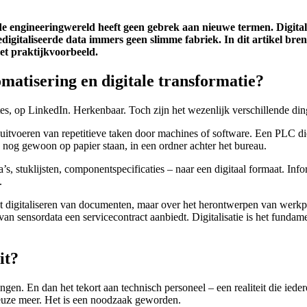
 de engineeringwereld heeft geen gebrek aan nieuwe termen. Digitali
igitaliseerde data immers geen slimme fabriek. In dit artikel bren
et praktijkvoorbeeld.
tomatisering en digitale transformatie?
tes, op LinkedIn. Herkenbaar. Toch zijn het wezenlijk verschillende din
 uitvoeren van repetitieve taken door machines of software. Een PLC die 
nog gewoon op papier staan, in een ordner achter het bureau.
a’s, stuklijsten, componentspecificaties – naar een digitaal formaat. Inf
.
er het digitaliseren van documenten, maar over het herontwerpen van 
an sensordata een servicecontract aanbiedt. Digitalisatie is het fun
it?
gen. En dan het tekort aan technisch personeel – een realiteit die ie
e keuze meer. Het is een noodzaak geworden.