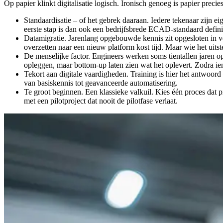
Op papier klinkt digitalisatie logisch. Ironisch genoeg is papier precie
Standaardisatie – of het gebrek daaraan. Iedere tekenaar zijn ei
eerste stap is dan ook een bedrijfsbrede ECAD-standaard defini
Datamigratie. Jarenlang opgebouwde kennis zit opgesloten in v
overzetten naar een nieuw platform kost tijd. Maar wie het uitstel
De menselijke factor. Engineers werken soms tientallen jaren op
opleggen, maar bottom-up laten zien wat het oplevert. Zodra iem
Tekort aan digitale vaardigheden. Training is hier het antwoord 
van basiskennis tot geavanceerde automatisering.
Te groot beginnen. Een klassieke valkuil. Kies één proces dat p
met een pilotproject dat nooit de pilotfase verlaat.