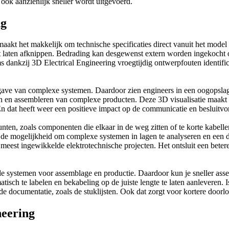
 ook aanzienlijk sneller wordt uitgevoerd.
ng
aakt het makkelijk om technische specificaties direct vanuit het model 
 laten afknippen. Bedrading kan desgewenst extern worden ingekocht op
nkzij 3D Electrical Engineering vroegtijdig ontwerpfouten identificeren
rgave van complexe systemen. Daardoor zien engineers in een oogopslag
 en assembleren van complexe producten. Deze 3D visualisatie maakt e
En dat heeft weer een positieve impact op de communicatie en besluitv
ten, zoals componenten die elkaar in de weg zitten of te korte kabellen
g de mogelijkheid om complexe systemen in lagen te analyseren en een d
 meest ingewikkelde elektrotechnische projecten. Het ontsluit een beter
 de systemen voor assemblage en productie. Daardoor kun je sneller ass
sch te labelen en bekabeling op de juiste lengte te laten aanleveren. I
e documentatie, zoals de stuklijsten. Ook dat zorgt voor kortere doorl
neering