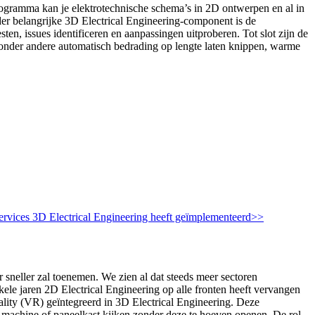
gramma kan je elektrotechnische schema’s in 2D ontwerpen en al in
der belangrijke 3D Electrical Engineering-component is de
ten, issues identificeren en aanpassingen uitproberen. Tot slot zijn de
onder andere automatisch bedrading op lengte laten knippen, warme
ervices 3D Electrical Engineering heeft geïmplementeerd>>
sneller zal toenemen. We zien al dat steeds meer sectoren
ele jaren 2D Electrical Engineering op alle fronten heeft vervangen
ality (VR) geïntegreerd in 3D Electrical Engineering. Deze
 machine of paneelkast kijken zonder deze te hoeven openen. De rol