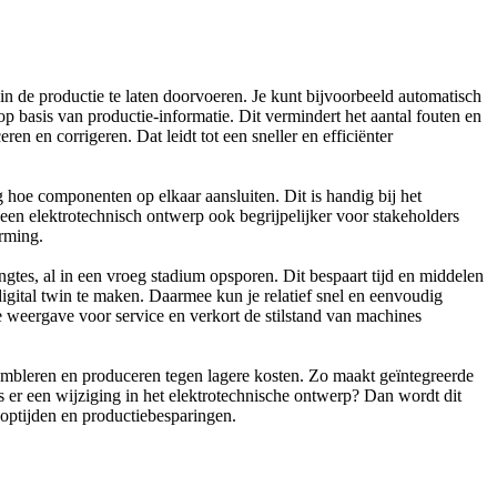
in de productie te laten doorvoeren. Je kunt bijvoorbeeld automatisch
 basis van productie-informatie. Dit vermindert het aantal fouten en
 en corrigeren. Dat leidt tot een sneller en efficiënter
 hoe componenten op elkaar aansluiten. Dit is handig bij het
en elektrotechnisch ontwerp ook begrijpelijker voor stakeholders
orming.
gtes, al in een vroeg stadium opsporen. Dit bespaart tijd en middelen
igital twin te maken. Daarmee kun je relatief snel en eenvoudig
e weergave voor service en verkort de stilstand van machines
embleren en produceren tegen lagere kosten. Zo maakt geïntegreerde
s er een wijziging in het elektrotechnische ontwerp? Dan wordt dit
ooptijden en productiebesparingen.