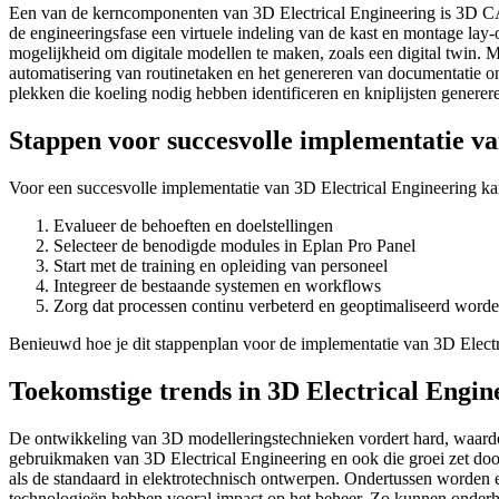
Een van de kerncomponenten van 3D Electrical Engineering is 3D CA
de engineeringsfase een virtuele indeling van de kast en montage la
mogelijkheid om digitale modellen te maken, zoals een digital twin. Me
automatisering van routinetaken en het genereren van documentatie 
plekken die koeling nodig hebben identificeren en kniplijsten generer
Stappen voor succesvolle implementatie va
Voor een succesvolle implementatie van 3D Electrical Engineering k
Evalueer de behoeften en doelstellingen
Selecteer de benodigde modules in Eplan Pro Panel
Start met de training en opleiding van personeel
Integreer de bestaande systemen en workflows
Zorg dat processen continu verbeterd en geoptimaliseerd word
Benieuwd hoe je dit stappenplan voor de implementatie van 3D Electr
Toekomstige trends in 3D Electrical Engin
De ontwikkeling van 3D modelleringstechnieken vordert hard, waardoor
gebruikmaken van 3D Electrical Engineering en ook die groei zet door
als de standaard in elektrotechnisch ontwerpen. Ondertussen worden e
technologieën hebben vooral impact op het beheer. Zo kunnen onderho