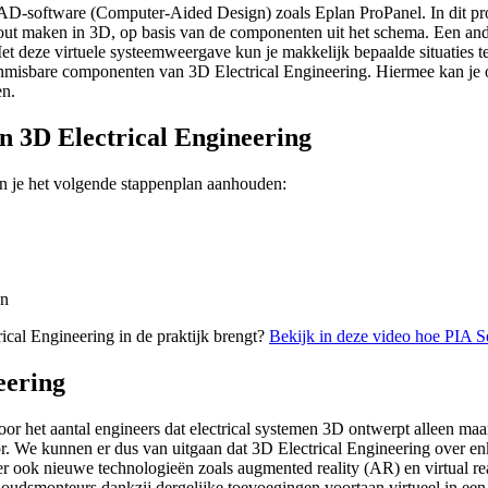
D-software (Computer-Aided Design) zoals Eplan ProPanel. In dit pro
y-out maken in 3D, op basis van de componenten uit het schema. Een an
t deze virtuele systeemweergave kun je makkelijk bepaalde situaties tes
onmisbare componenten van 3D Electrical Engineering. Hiermee kan je 
en.
n 3D Electrical Engineering
an je het volgende stappenplan aanhouden:
en
ical Engineering in de praktijk brengt?
Bekijk in deze video hoe PIA S
eering
 het aantal engineers dat electrical systemen 3D ontwerpt alleen maar 
. We kunnen er dus van uitgaan dat 3D Electrical Engineering over enk
r ook nieuwe technologieën zoals augmented reality (AR) en virtual re
udsmonteurs dankzij dergelijke toevoegingen voortaan virtueel in een