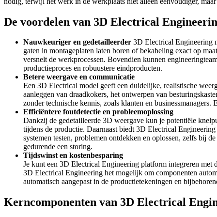
nodig, terwijl het werk in de werkplaats niet alleen eenvoudiger, maar
De voordelen van 3D Electrical Engineeri
Nauwkeuriger en gedetailleerder
3D Electrical Engineering m
gaten in montageplaten laten boren of bekabeling exact op maat
versnelt de werkprocessen. Bovendien kunnen engineeringteams da
productieproces en robuustere eindproducten.
Betere weergave en communicatie
Een 3D Electrical model geeft een duidelijke, realistische wee
aanleggen van draadkokers, het ontwerpen van besturingskasten
zonder technische kennis, zoals klanten en businessmanagers. 
Efficiëntere foutdetectie en probleemoplossing
Dankzij de gedetailleerde 3D weergave kun je potentiële knelpun
tijdens de productie. Daarnaast biedt 3D Electrical Engineerin
systemen testen, problemen ontdekken en oplossen, zelfs bij de
gedurende een storing.
Tijdswinst en kostenbesparing
Je kunt een 3D Electrical Engineering platform integreren met
3D Electrical Engineering het mogelijk om componenten automati
automatisch aangepast in de productietekeningen en bijbehorend
Kerncomponenten van 3D Electrical Engi