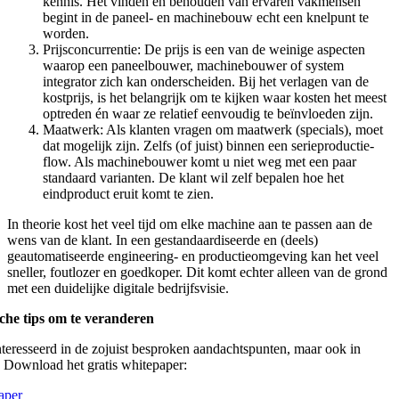
kennis. Het vinden én behouden van ervaren vakmensen
begint in de paneel- en machinebouw echt een knelpunt te
worden.
Prijsconcurrentie: De prijs is een van de weinige aspecten
waarop een paneelbouwer, machinebouwer of system
integrator zich kan onderscheiden. Bij het verlagen van de
kostprijs, is het belangrijk om te kijken waar kosten het meest
optreden én waar ze relatief eenvoudig te beïnvloeden zijn.
Maatwerk: Als klanten vragen om maatwerk (specials), moet
dat mogelijk zijn. Zelfs (of juist) binnen een serieproductie-
flow. Als machinebouwer komt u niet weg met een paar
standaard varianten. De klant wil zelf bepalen hoe het
eindproduct eruit komt te zien.
In theorie kost het veel tijd om elke machine aan te passen aan de
wens van de klant. In een gestandaardiseerde en (deels)
geautomatiseerde engineering- en productieomgeving kan het veel
sneller, foutlozer en goedkoper. Dit komt echter alleen van de grond
met een duidelijke digitale bedrijfsvisie.
che tips om te veranderen
ïnteresseerd in de zojuist besproken aandachtspunten, maar ook in
 Download het gratis whitepaper:
aper