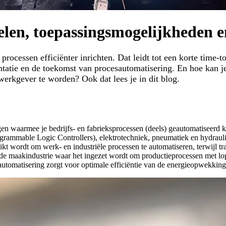
elen, toepassingsmogelijkheden 
 processen efficiënter inrichten. Dat leidt tot een korte time
entatie en de toekomst van procesautomatisering. En hoe kan 
 werkgever te worden? Ook dat lees je in dit blog.
en waarmee je bedrijfs- en fabrieksprocessen (deels) geautomatiseerd 
ogrammable Logic Controllers), elektrotechniek, pneumatiek en hydrauli
uikt wordt om werk- en industriële processen te automatiseren, terwijl t
in de maakindustrie waar het ingezet wordt om productieprocessen met
automatisering zorgt voor optimale efficiëntie van de energieopwekki