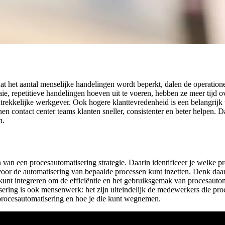
dat het aantal menselijke handelingen wordt beperkt, dalen de operatione
, repetitieve handelingen hoeven uit te voeren, hebben ze meer tijd ov
antrekkelijke werkgever. Ook hogere klanttevredenheid is een belangri
en contact center teams klanten sneller, consistenter en beter helpen. D
n.
 van een procesautomatisering strategie. Daarin identificeer je welke 
e voor de automatisering van bepaalde processen kunt inzetten. Denk da
kunt integreren om de efficiëntie en het gebruiksgemak van procesautom
isering is ook mensenwerk: het zijn uiteindelijk de medewerkers die p
procesautomatisering en hoe je die kunt wegnemen.