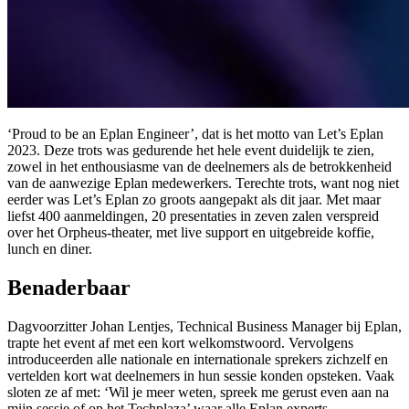
‘Proud to be an Eplan Engineer’, dat is het motto van Let’s Eplan
2023. Deze trots was gedurende het hele event duidelijk te zien,
zowel in het enthousiasme van de deelnemers als de betrokkenheid
van de aanwezige Eplan medewerkers. Terechte trots, want nog niet
eerder was Let’s Eplan zo groots aangepakt als dit jaar. Met maar
liefst 400 aanmeldingen, 20 presentaties in zeven zalen verspreid
over het Orpheus-theater, met live support en uitgebreide koffie,
lunch en diner.
Benaderbaar
Dagvoorzitter Johan Lentjes, Technical Business Manager bij Eplan,
trapte het event af met een kort welkomstwoord. Vervolgens
introduceerden alle nationale en internationale sprekers zichzelf en
vertelden kort wat deelnemers in hun sessie konden opsteken. Vaak
sloten ze af met: ‘Wil je meer weten, spreek me gerust even aan na
mijn sessie of op het Techplaza’ waar alle Eplan experts