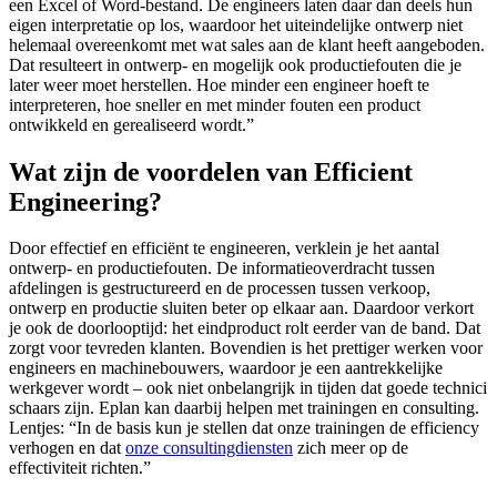
een Excel of Word-bestand. De engineers laten daar dan deels hun
eigen interpretatie op los, waardoor het uiteindelijke ontwerp niet
helemaal overeenkomt met wat sales aan de klant heeft aangeboden.
Dat resulteert in ontwerp- en mogelijk ook productiefouten die je
later weer moet herstellen. Hoe minder een engineer hoeft te
interpreteren, hoe sneller en met minder fouten een product
ontwikkeld en gerealiseerd wordt.”
Wat zijn de voordelen van Efficient
Engineering?
Door effectief en efficiënt te engineeren, verklein je het aantal
ontwerp- en productiefouten. De informatieoverdracht tussen
afdelingen is gestructureerd en de processen tussen verkoop,
ontwerp en productie sluiten beter op elkaar aan. Daardoor verkort
je ook de doorlooptijd: het eindproduct rolt eerder van de band. Dat
zorgt voor tevreden klanten. Bovendien is het prettiger werken voor
engineers en machinebouwers, waardoor je een aantrekkelijke
werkgever wordt – ook niet onbelangrijk in tijden dat goede technici
schaars zijn. Eplan kan daarbij helpen met trainingen en consulting.
Lentjes: “In de basis kun je stellen dat onze trainingen de efficiency
verhogen en dat
onze consultingdiensten
zich meer op de
effectiviteit richten.”