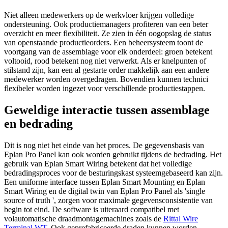
Niet alleen medewerkers op de werkvloer krijgen volledige
ondersteuning. Ook productiemanagers profiteren van een beter
overzicht en meer flexibiliteit. Ze zien in één oogopslag de status
van openstaande productieorders. Een beheersysteem toont de
voortgang van de assemblage voor elk onderdeel: groen betekent
voltooid, rood betekent nog niet verwerkt. Als er knelpunten of
stilstand zijn, kan een al gestarte order makkelijk aan een andere
medewerker worden overgedragen. Bovendien kunnen technici
flexibeler worden ingezet voor verschillende productiestappen.
Geweldige interactie tussen assemblage
en bedrading
Dit is nog niet het einde van het proces. De gegevensbasis van
Eplan Pro Panel kan ook worden gebruikt tijdens de bedrading. Het
gebruik van Eplan Smart Wiring betekent dat het volledige
bedradingsproces voor de besturingskast systeemgebaseerd kan zijn.
Een uniforme interface tussen Eplan Smart Mounting en Eplan
Smart Wiring en de digital twin van Eplan Pro Panel als 'single
source of truth ', zorgen voor maximale gegevensconsistentie van
begin tot eind. De software is uiteraard compatibel met
volautomatische draadmontagemachines zoals de
Rittal Wire
Terminal WT
. Ook geprefabriceerde draden kunnen worden