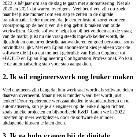
2022 is hét jaar om aan de slag te gaan met automatisering. Net als
2020 en 2021 dat waren, overigens. Veel bedrijven zijn op zoek
naar het juiste moment om een stap te zetten in de digitale
transformatie. Ieder moment dat je eerder instapt, zorgt voor een
voorsprong op de bedrijven die nog gebruik maken van oude
werkwijzen. Goede software helpt jou bij het voldoen aan de vraag
van de markt, juist nu die vraag steeds ingewikkelder wordt, de
tijdsdruk en concurrentiestrijd aanwakkeren en goed personeel soms
onvindbaar lijkt. Met een Eplan abonnement kies je alleen voor de
software die jij op dat moment gebruikt: van Eplan Cogineer tot
eBUILD en Eplan Engineering Configuration Professional. Zo kan
je de automatisering stap voor stap aanpakken.
2. Ik wil engineerswerk nog leuker maken
Veel engineers zijn bang dat hun werk saai wordt als software delen
daarvan overneemt. Maar niets is minder waar: het wordt juist
leuker! Door repeterende werkzaamheden te standaardiseren en te
automatiseren, kun je je als engineer op de leuke dingen richten,
zoals unieke projecten en bijvoorbeeld R&D. Laten we in 2022
inzetten op meer werkplezier, door de software de minder
uitdagende klussen te laten doen.
3. Ik ga hulp vragen bij de digitale