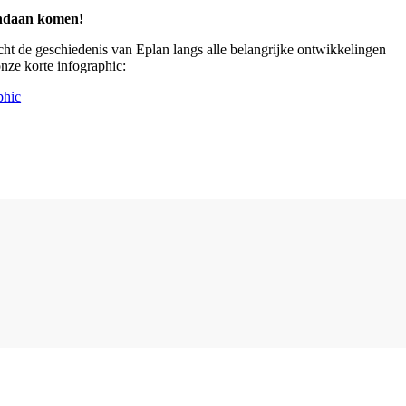
ndaan komen!
ht de geschiedenis van Eplan langs alle belangrijke ontwikkelingen
onze korte infographic:
phic