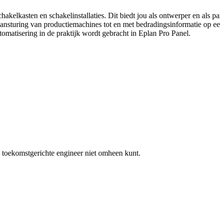
akelkasten en schakelinstallaties. Dit biedt jou als ontwerper en als 
e aansturing van productiemachines tot en met bedradingsinformatie op ee
matisering in de praktijk wordt gebracht in Eplan Pro Panel.
s toekomstgerichte engineer niet omheen kunt.