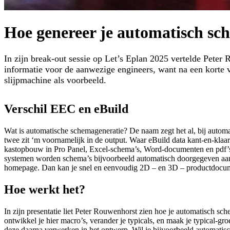
Hoe genereer je automatisch s
In zijn break-out sessie op Let’s Eplan 2025 vertelde Peter
informatie voor de aanwezige engineers, want na een korte 
slijpmachine als voorbeeld.
Verschil EEC en eBuild
Wat is automatische schemageneratie? De naam zegt het al, bij automa
twee zit ‘m voornamelijk in de output. Waar eBuild data kant-en-klaa
kastopbouw in Pro Panel, Excel-schema’s, Word-documenten en pdf’s. 
systemen worden schema’s bijvoorbeeld automatisch doorgegeven aan 
homepage. Dan kan je snel en eenvoudig 2D – en 3D – productdocum
Hoe werkt het?
In zijn presentatie liet Peter Rouwenhorst zien hoe je automatisch 
ontwikkel je hier macro’s, verander je typicals, en maak je typical-g
deze daarna verwerken in het ontwerp. Wil je bijvoorbeeld automatis