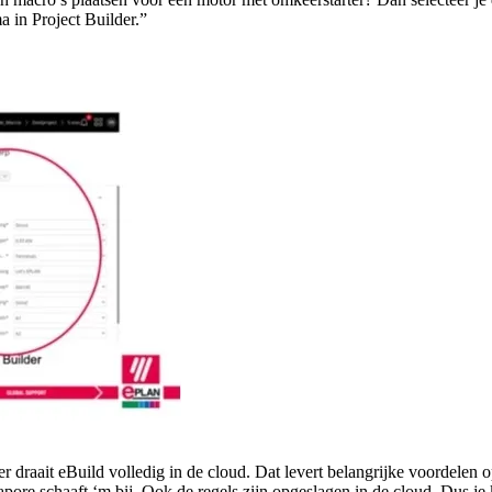
 in Project Builder.”
r draait eBuild volledig in de cloud. Dat levert belangrijke voordelen o
ore schaaft ‘m bij. Ook de regels zijn opgeslagen in de cloud. Dus je 