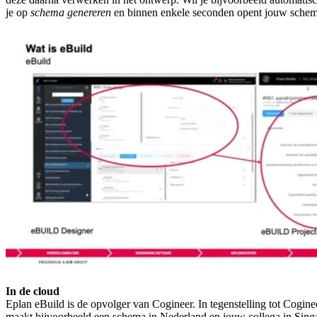
je op
schema genereren
en binnen enkele seconden opent jouw schema
In de cloud
Eplan eBuild is de opvolger van Cogineer. In tegenstelling tot Coginee
maakt bijvoorbeeld een schema in Nederland en jouw collega in Singap