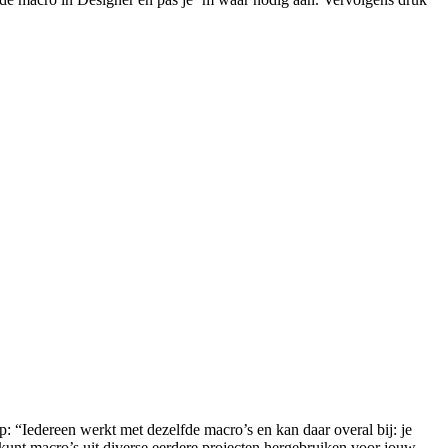
p: “Iedereen werkt met dezelfde macro’s en kan daar overal bij: je
kunt macro’s uit diverse eerdere projecten hergebruiken voor jouw