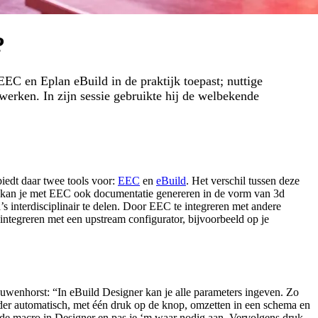
?
EC en Eplan eBuild in de praktijk toepast; nuttige
erken. In zijn sessie gebruikte hij de welbekende
iedt daar twee tools voor:
EEC
en
eBuild
. Het verschil tussen deze
 kan je met EEC ook documentatie genereren in de vorm van 3d
interdisciplinair te delen. Door EEC te integreren met andere
tegreren met een upstream configurator, bijvoorbeeld op je
uwenhorst: “In eBuild Designer kan je alle parameters ingeven. Zo
ilder automatisch, met één druk op de knop, omzetten in een schema en
 de macro in Designer en pas je ‘m waar nodig aan. Vervolgens druk