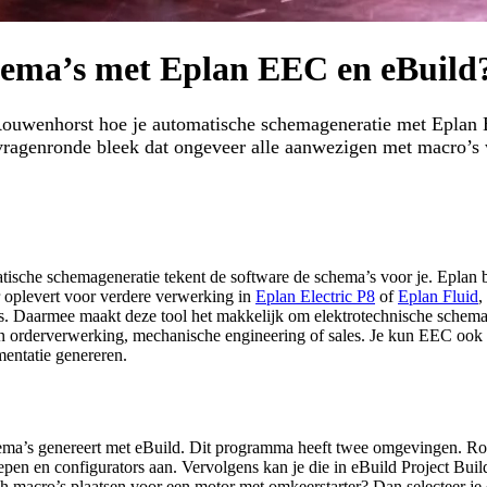
chema’s met Eplan EEC en eBuild
 Rouwenhorst hoe je automatische schemageneratie met Eplan E
vragenronde bleek dat ongeveer alle aanwezigen met macro’s w
tische schemageneratie tekent de software de schema’s voor je. Eplan b
r oplevert voor verdere verwerking in
Eplan Electric P8
of
Eplan Fluid
,
Daarmee maakt deze tool het makkelijk om elektrotechnische schema’s 
orderverwerking, mechanische engineering of sales. Je kun EEC ook in
entatie genereren.
schema’s genereert met eBuild. Dit programma heeft twee omgevingen. Ro
roepen en configurators aan. Vervolgens kan je die in eBuild Project Bu
ch macro’s plaatsen voor een motor met omkeerstarter? Dan selecteer je