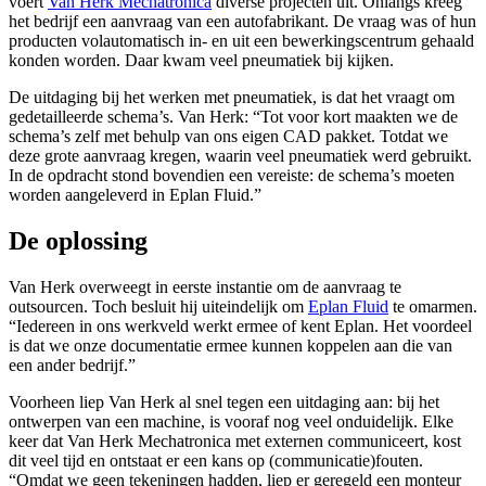
voert
Van Herk Mechatronica
diverse projecten uit. Onlangs kreeg
het bedrijf een aanvraag van een autofabrikant. De vraag was of hun
producten volautomatisch in- en uit een bewerkingscentrum gehaald
konden worden. Daar kwam veel pneumatiek bij kijken.
De uitdaging bij het werken met pneumatiek, is dat het vraagt om
gedetailleerde schema’s. Van Herk: “Tot voor kort maakten we de
schema’s zelf met behulp van ons eigen CAD pakket. Totdat we
deze grote aanvraag kregen, waarin veel pneumatiek werd gebruikt.
In de opdracht stond bovendien een vereiste: de schema’s moeten
worden aangeleverd in Eplan Fluid.”
De oplossing
Van Herk overweegt in eerste instantie om de aanvraag te
outsourcen. Toch besluit hij uiteindelijk om
Eplan Fluid
te omarmen.
“Iedereen in ons werkveld werkt ermee of kent Eplan. Het voordeel
is dat we onze documentatie ermee kunnen koppelen aan die van
een ander bedrijf.”
Voorheen liep Van Herk al snel tegen een uitdaging aan: bij het
ontwerpen van een machine, is vooraf nog veel onduidelijk. Elke
keer dat Van Herk Mechatronica met externen communiceert, kost
dit veel tijd en ontstaat er een kans op (communicatie)fouten.
“Omdat we geen tekeningen hadden, liep er geregeld een monteur