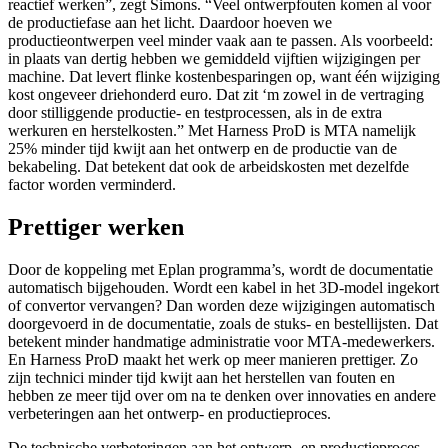
reactief werken”, zegt Simons. “Veel ontwerpfouten komen al voor
de productiefase aan het licht. Daardoor hoeven we
productieontwerpen veel minder vaak aan te passen. Als voorbeeld:
in plaats van dertig hebben we gemiddeld vijftien wijzigingen per
machine. Dat levert flinke kostenbesparingen op, want één wijziging
kost ongeveer driehonderd euro. Dat zit ‘m zowel in de vertraging
door stilliggende productie- en testprocessen, als in de extra
werkuren en herstelkosten.” Met Harness ProD is MTA namelijk
25% minder tijd kwijt aan het ontwerp en de productie van de
bekabeling. Dat betekent dat ook de arbeidskosten met dezelfde
factor worden verminderd.
Prettiger werken
Door de koppeling met Eplan programma’s, wordt de documentatie
automatisch bijgehouden. Wordt een kabel in het 3D-model ingekort
of convertor vervangen? Dan worden deze wijzigingen automatisch
doorgevoerd in de documentatie, zoals de stuks- en bestellijsten. Dat
betekent minder handmatige administratie voor MTA-medewerkers.
En Harness ProD maakt het werk op meer manieren prettiger. Zo
zijn technici minder tijd kwijt aan het herstellen van fouten en
hebben ze meer tijd over om na te denken over innovaties en andere
verbeteringen aan het ontwerp- en productieproces.
De technische verbeteringen aan het ontwerp- en productieproces