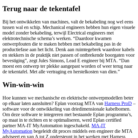
Terug naar de tekentafel
Bij het ontwikkelen van machines, valt de bekabeling nog wel eens
tussen wal en schip. Mechanical engineers hebben hun eigen visuele
model zonder bekabeling, terwijl Electrical engineers met
elektrotechnische schema’s werken. “Daardoor kwamen
ontwerpfouten die te maken hebben met bekabeling pas in de
productiefase aan het licht. Denk aan ruimtegebrek waardoor kabels
en stekkers in de praktijk niet passen of ontbrekende boorgaten voor
bevestiging”, zegt Jules Simons, Lead E engineer bij MTA. “Dan
moest een ontwerp ter plekke aangepast worden of weer terug naar
de tekentafel. Met alle vertraging en herstelkosten van dien.”
Win-win-win
Hoe kunnen we mechanische en elektrische ontwerpmodellen beter
op elkaar laten aansluiten? Eplan voorzag MTA van
Harness ProD
–
software voor de ontwikkeling van driedimensionale kabelbomen.
Om deze software te integreren met bestaande Eplan programma’s,
op maat in te richten en te optimaliseren, werd Eplan certified
partner MA-IT MyAutomation ingeschakeld.
MA-IT
MyAutomation
begeleidt dit proces middels een engineer die MTA
adviseert en van A tot Z ondersteunt in het werken met Harness