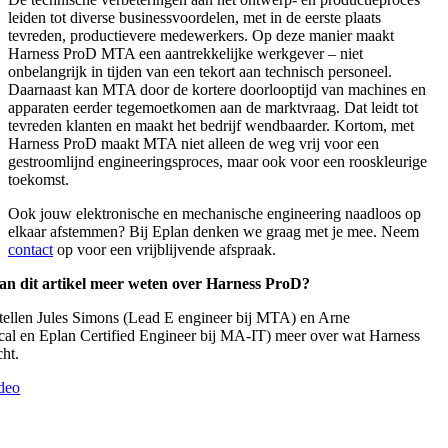
leiden tot diverse businessvoordelen, met in de eerste plaats
tevreden, productievere medewerkers. Op deze manier maakt
Harness ProD MTA een aantrekkelijke werkgever – niet
onbelangrijk in tijden van een tekort aan technisch personeel.
Daarnaast kan MTA door de kortere doorlooptijd van machines en
apparaten eerder tegemoetkomen aan de marktvraag. Dat leidt tot
tevreden klanten en maakt het bedrijf wendbaarder. Kortom, met
Harness ProD maakt MTA niet alleen de weg vrij voor een
gestroomlijnd engineeringsproces, maar ook voor een rooskleurige
toekomst.
Ook jouw elektronische en mechanische engineering naadloos op
elkaar afstemmen? Bij Eplan denken we graag met je mee. Neem
contact
op voor een vrijblijvende afspraak.
 van dit artikel meer weten over Harness ProD?
ertellen Jules Simons (Lead E engineer bij MTA) en Arne
cal en Eplan Certified Engineer bij MA-IT) meer over wat Harness
ht.
ideo