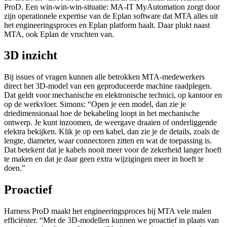
ProD. Een win-win-win-situatie: MA-IT MyAutomation zorgt door
zijn operationele expertise van de Eplan software dat MTA alles uit
het engineeringsproces en Eplan platform haalt. Daar plukt naast
MTA, ook Eplan de vruchten van.
3D inzicht
Bij issues of vragen kunnen alle betrokken MTA-medewerkers
direct het 3D-model van een geproduceerde machine raadplegen.
Dat geldt voor mechanische en elektronische technici, op kantoor en
op de werkvloer. Simons: “Open je een model, dan zie je
driedimensionaal hoe de bekabeling loopt in het mechanische
ontwerp. Je kunt inzoomen, de weergave draaien of onderliggende
elektra bekijken. Klik je op een kabel, dan zie je de details, zoals de
lengte, diameter, waar connectoren zitten en wat de toepassing is.
Dat betekent dat je kabels nooit meer voor de zekerheid langer hoeft
te maken en dat je daar geen extra wijzigingen meer in hoeft te
doen.”
Proactief
Harness ProD maakt het engineeringsproces bij MTA vele malen
efficiënter. “Met de 3D-modellen kunnen we proactief in plaats van