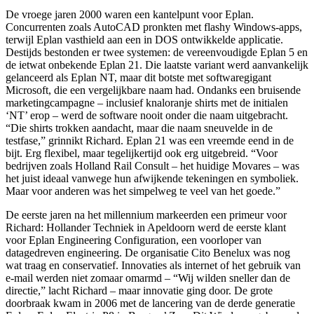
De vroege jaren 2000 waren een kantelpunt voor Eplan.
Concurrenten zoals AutoCAD pronkten met flashy Windows-apps,
terwijl Eplan vasthield aan een in DOS ontwikkelde applicatie.
Destijds bestonden er twee systemen: de vereenvoudigde Eplan 5 en
de ietwat onbekende Eplan 21. Die laatste variant werd aanvankelijk
gelanceerd als Eplan NT, maar dit botste met softwaregigant
Microsoft, die een vergelijkbare naam had. Ondanks een bruisende
marketingcampagne – inclusief knaloranje shirts met de initialen
‘NT’ erop – werd de software nooit onder die naam uitgebracht.
“Die shirts trokken aandacht, maar die naam sneuvelde in de
testfase,” grinnikt Richard. Eplan 21 was een vreemde eend in de
bijt. Erg flexibel, maar tegelijkertijd ook erg uitgebreid. “Voor
bedrijven zoals Holland Rail Consult – het huidige Movares – was
het juist ideaal vanwege hun afwijkende tekeningen en symboliek.
Maar voor anderen was het simpelweg te veel van het goede.”
De eerste jaren na het millennium markeerden een primeur voor
Richard: Hollander Techniek in Apeldoorn werd de eerste klant
voor Eplan Engineering Configuration, een voorloper van
datagedreven engineering. De organisatie Cito Benelux was nog
wat traag en conservatief. Innovaties als internet of het gebruik van
e-mail werden niet zomaar omarmd – “Wij wilden sneller dan de
directie,” lacht Richard – maar innovatie ging door. De grote
doorbraak kwam in 2006 met de lancering van de derde generatie