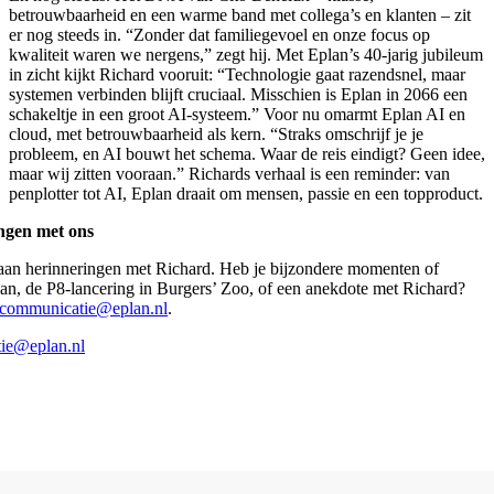
betrouwbaarheid en een warme band met collega’s en klanten – zit
er nog steeds in. “Zonder dat familiegevoel en onze focus op
kwaliteit waren we nergens,” zegt hij. Met Eplan’s 40-jarig jubileum
in zicht kijkt Richard vooruit: “Technologie gaat razendsnel, maar
systemen verbinden blijft cruciaal. Misschien is Eplan in 2066 een
schakeltje in een groot AI-systeem.” Voor nu omarmt Eplan AI en
cloud, met betrouwbaarheid als kern. “Straks omschrijf je je
probleem, en AI bouwt het schema. Waar de reis eindigt? Geen idee,
maar wij zitten vooraan.” Richards verhaal is een reminder: van
penplotter tot AI, Eplan draait om mensen, passie en een topproduct.
ngen met ons
 aan herinneringen met Richard. Heb je bijzondere momenten of
an, de P8-lancering in Burgers’ Zoo, of een anekdote met Richard?
gcommunicatie@eplan.nl
.
ie@eplan.nl