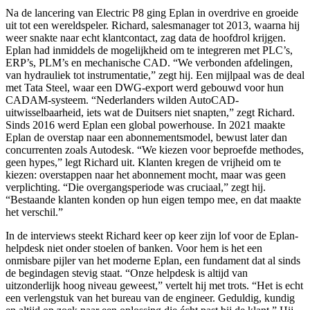
Na de lancering van Electric P8 ging Eplan in overdrive en groeide
uit tot een wereldspeler. Richard, salesmanager tot 2013, waarna hij
weer snakte naar echt klantcontact, zag data de hoofdrol krijgen.
Eplan had inmiddels de mogelijkheid om te integreren met PLC’s,
ERP’s, PLM’s en mechanische CAD. “We verbonden afdelingen,
van hydrauliek tot instrumentatie,” zegt hij. Een mijlpaal was de deal
met Tata Steel, waar een DWG-export werd gebouwd voor hun
CADAM-systeem. “Nederlanders wilden AutoCAD-
uitwisselbaarheid, iets wat de Duitsers niet snapten,” zegt Richard.
Sinds 2016 werd Eplan een global powerhouse. In 2021 maakte
Eplan de overstap naar een abonnementsmodel, bewust later dan
concurrenten zoals Autodesk. “We kiezen voor beproefde methodes,
geen hypes,” legt Richard uit. Klanten kregen de vrijheid om te
kiezen: overstappen naar het abonnement mocht, maar was geen
verplichting. “Die overgangsperiode was cruciaal,” zegt hij.
“Bestaande klanten konden op hun eigen tempo mee, en dat maakte
het verschil.”
In de interviews steekt Richard keer op keer zijn lof voor de Eplan-
helpdesk niet onder stoelen of banken. Voor hem is het een
onmisbare pijler van het moderne Eplan, een fundament dat al sinds
de begindagen stevig staat. “Onze helpdesk is altijd van
uitzonderlijk hoog niveau geweest,” vertelt hij met trots. “Het is echt
een verlengstuk van het bureau van de engineer. Geduldig, kundig