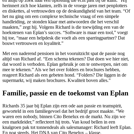
en altijd op zoek naar een oplossing die écht past bij de klant.” Hij
herinnert zich hoe klanten, zelfs in de vroege jaren met penplotters
en diskettes, al vertrouwden op de deskundigheid van het team. “Of
het nu ging om een complexe technische vraag of een simpele
handleiding, ze stonden klaar met antwoorden die het verschil
maakten,” zegt hij. Volgens Richard is die toewijding een van de
hoekstenen van Eplan’s succes. “Software is maar een tool,” voegt
hij toe, “maar een helpdesk die voelt als een sparringpartner? Dat
bouwt vertrouwen en loyaliteit.”
Met een naderend pensioen in het vooruitzicht spat de passie nog
altijd van Richard af. “Een schema tekenen? Dat doen we hier niet,
dat woord is verboden. Eplan gebruik je om te ontwerpen, niet om
mee te tekenen.” Als we het over folders en brochures hebben,
reageert Richard als een gebeten hond. “Folders? Die liggen in de
supermarkt, wij maken brochures. Kwaliteit boven alles.”
Familie, passie en de toekomst van Eplan
Richards 35 jaar bij Eplan zijn een ode aan passie en teamspirit,
geworteld in een familiegevoel dat het bedrijf groot maakte. “We
waren een nobody, binnen Cito Benelux en de markt. Nu zijn we
een marktleider,” reflecteert hij trots. Van koud bellen in een
knalgroen pak tot tonnendeals als salesmanager: Richard leeft Eplan.
En nog steeds. Het DNA van Cito Benelux – klasse,