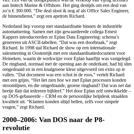
aan Imtech Marine & Offshore. Het ging destijds om een deal van
zo’n € 300.000. “Die deal sloot ik nog af als Office Sales Engineer,
de binnendienst,” zegt een apetrots Richard.
Nederland liep voorop met standaardisatie binnen de industriële
automatisering. Samen met zijn gewaardeerde collega Ernest
Kappers introduceerden ze Eplan Data Engineering: schema’s
genereren uit ASCII-tabellen. “Dat was een doorbraak,” zegt
Richard. In 1998 stal Richard de show op een internationale
salesmeeting in Oostenrijk met een standaardisatiedocument voor
Heineken, waarin de werkwijze voor Eplan haarfijn was vastgelegd.
De ringband, normaal met de opening aan de onderkant, had hij slim
omgedraaid en in een knalgroene kleur uitgevoerd om extra op te
vallen. “Dat document was een schot in de roos,” vertelt Richard
met een grijns. “Het liet zien hoe we met Eplan processen konden
stroomlijnen, en die omgedraaide, groene ringband? Dat was net dat
beetje flair dat iedereen bijbleef.” Het door Eplan zelf ontwikkelde –
op DOS-gebaseerde – CRM en de persoonlijke helpdesk straalden
kwaliteit uit. “Klanten konden altijd bellen, zelfs voor simpele
vragen,” zegt Richard.
2000–2006: Van DOS naar de P8-
revolutie