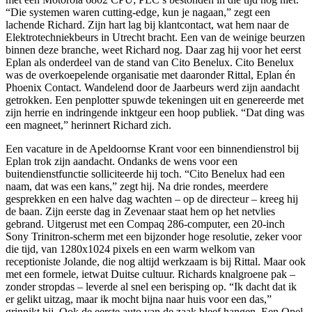
“Die systemen waren cutting-edge, kun je nagaan,” zegt een
lachende Richard. Zijn hart lag bij klantcontact, wat hem naar de
Elektrotechniekbeurs in Utrecht bracht. Een van de weinige beurzen
binnen deze branche, weet Richard nog. Daar zag hij voor het eerst
Eplan als onderdeel van de stand van Cito Benelux. Cito Benelux
was de overkoepelende organisatie met daaronder Rittal, Eplan én
Phoenix Contact. Wandelend door de Jaarbeurs werd zijn aandacht
getrokken. Een penplotter spuwde tekeningen uit en genereerde met
zijn herrie en indringende inktgeur een hoop publiek. “Dat ding was
een magneet,” herinnert Richard zich.
Een vacature in de Apeldoornse Krant voor een binnendienstrol bij
Eplan trok zijn aandacht. Ondanks de wens voor een
buitendienstfunctie solliciteerde hij toch. “Cito Benelux had een
naam, dat was een kans,” zegt hij. Na drie rondes, meerdere
gesprekken en een halve dag wachten – op de directeur – kreeg hij
de baan. Zijn eerste dag in Zevenaar staat hem op het netvlies
gebrand. Uitgerust met een Compaq 286-computer, een 20-inch
Sony Trinitron-scherm met een bijzonder hoge resolutie, zeker voor
die tijd, van 1280x1024 pixels en een warm welkom van
receptioniste Jolande, die nog altijd werkzaam is bij Rittal. Maar ook
met een formele, ietwat Duitse cultuur. Richards knalgroene pak –
zonder stropdas – leverde al snel een berisping op. “Ik dacht dat ik
er gelikt uitzag, maar ik mocht bijna naar huis voor een das,”
grinnikt hij. Ook de eerste auto van de zaak bleef hangen. Een Opel