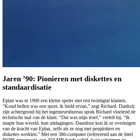
Jaren ’90: Pionieren met diskettes en
standaardisatie
Eplan was in 1990 een kleine speler met een twintigtal klanten.
“Koud bellen was een sport, ik hield ervan,” zegt Richard. Dankzij
zijn achtergrond bij het ingenieursbureau sprak Richard vloeiend de
technische taal van de klant. “Dat was mijn troef,” vertelt hij. “Ik
snapte hun wereld, hun uitdagingen. Daardoor kon ik ze overtuigen
van de kracht van Eplan, zelfs als ze nog met penplotters en
diskettes werkten.” Met een 386-computer (refererend aan de Intel
80386-processor), een 350 MB harde schijf, twee schermen en