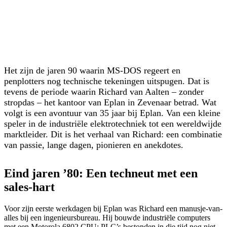
Het zijn de jaren 90 waarin MS-DOS regeert en
penplotters nog technische tekeningen uitspugen. Dat is
tevens de periode waarin Richard van Aalten – zonder
stropdas – het kantoor van Eplan in Zevenaar betrad. Wat
volgt is een avontuur van 35 jaar bij Eplan. Van een kleine
speler in de industriële elektrotechniek tot een wereldwijde
marktleider. Dit is het verhaal van Richard: een combinatie
van passie, lange dagen, pionieren en anekdotes.
Eind jaren ’80: Een techneut met een
sales-hart
Voor zijn eerste werkdagen bij Eplan was Richard een manusje-van-
alles bij een ingenieursbureau. Hij bouwde industriële computers
met een Motorola 6802 CPU; PLC’s bestonden in die tijd nog niet.