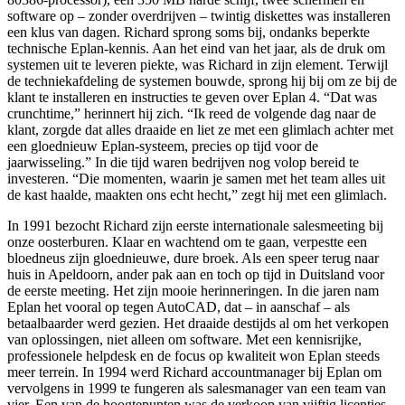
software op – zonder overdrijven – twintig diskettes was installeren
een klus van dagen. Richard sprong soms bij, ondanks beperkte
technische Eplan-kennis. Aan het eind van het jaar, als de druk om
systemen uit te leveren piekte, was Richard in zijn element. Terwijl
de techniekafdeling de systemen bouwde, sprong hij bij om ze bij de
klant te installeren en instructies te geven over Eplan 4. “Dat was
crunchtime,” herinnert hij zich. “Ik reed de volgende dag naar de
klant, zorgde dat alles draaide en liet ze met een glimlach achter met
een gloednieuw Eplan-systeem, precies op tijd voor de
jaarwisseling.” In die tijd waren bedrijven nog volop bereid te
investeren. “Die momenten, waarin je samen met het team alles uit
de kast haalde, maakten ons echt hecht,” zegt hij met een glimlach.
In 1991 bezocht Richard zijn eerste internationale salesmeeting bij
onze oosterburen. Klaar en wachtend om te gaan, verpestte een
bloedneus zijn gloednieuwe, dure broek. Als een speer terug naar
huis in Apeldoorn, ander pak aan en toch op tijd in Duitsland voor
de eerste meeting. Het zijn mooie herinneringen. In die jaren nam
Eplan het vooral op tegen AutoCAD, dat – in aanschaf – als
betaalbaarder werd gezien. Het draaide destijds al om het verkopen
van oplossingen, niet alleen om software. Met een kennisrijke,
professionele helpdesk en de focus op kwaliteit won Eplan steeds
meer terrein. In 1994 werd Richard accountmanager bij Eplan om
vervolgens in 1999 te fungeren als salesmanager van een team van
vier. Een van de hoogtepunten was de verkoop van vijftig licenties