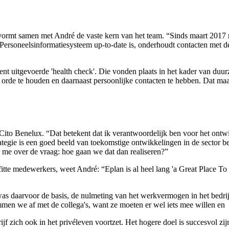
rmt samen met André de vaste kern van het team. “Sinds maart 2017 ne
ns Personeelsinformatiesysteem up-to-date is, onderhoudt contacten met 
cent uitgevoerde 'health check'. Die vonden plaats in het kader van du
 op orde te houden en daarnaast persoonlijke contacten te hebben. Dat 
 Cito Benelux. “Dat betekent dat ik verantwoordelijk ben voor het ont
rategie is een goed beeld van toekomstige ontwikkelingen in de sector 
k me over de vraag: hoe gaan we dat dan realiseren?”
 fitte medewerkers, weet André: “Eplan is al heel lang 'a Great Place 
as daarvoor de basis, de nulmeting van het werkvermogen in het bedrijf.
men we af met de collega's, want ze moeten er wel iets mee willen en
jf zich ook in het privéleven voortzet. Het hogere doel is succesvol zi