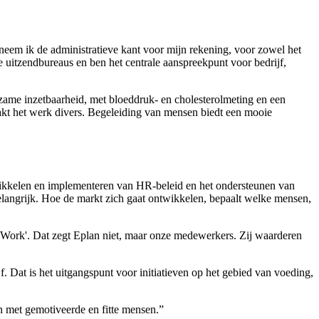
em ik de administratieve kant voor mijn rekening, voor zowel het
de uitzendbureaus en ben het centrale aanspreekpunt voor bedrijf,
urzame inzetbaarheid, met bloeddruk- en cholesterolmeting en een
maakt het werk divers. Begeleiding van mensen biedt een mooie
wikkelen en implementeren van HR-beleid en het ondersteunen van
belangrijk. Hoe de markt zich gaat ontwikkelen, bepaalt welke mensen,
To Work'. Dat zegt Eplan niet, maar onze medewerkers. Zij waarderen
 Dat is het uitgangspunt voor initiatieven op het gebied van voeding,
jn met gemotiveerde en fitte mensen.”