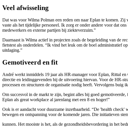
Veel afwisseling
Dat was voor Wilma Polman een reden om naar Eplan te komen. Zij vo
vaste als het tijdelijke personeel. Ik zorg er onder andere voor dat o
medewerkers en externe partijen bij ziekteverzuim.”
Daarnaast is Wilma actief in projecten zoals de begeleiding van de re
fietstest als onderdelen. “Ik vind het leuk om de boel administratief
uitdaging.”
Gemotiveerd en fit
André werkt inmiddels 19 jaar als HR-manager voor Eplan, Rittal en
directie en leidinggevenden bij de uitvoering hiervan. Voor de HR-st
processen en structuren de organisatie nodig heeft. Vervolgens buig i
Om succesvol in de markt te zijn, begint alles bij goed gemotiveerde,
Eplan als great workplace al jarenlang met een 8 en hoger!”
Ook is er aandacht voor duurzame inzetbaarheid. “De 'health check' w
bewegen en ontspanning voor de komende jaren. Die initiatieven stem
kunnen. Het mooiste is het, als de gezondheidsbevordering in het bedri