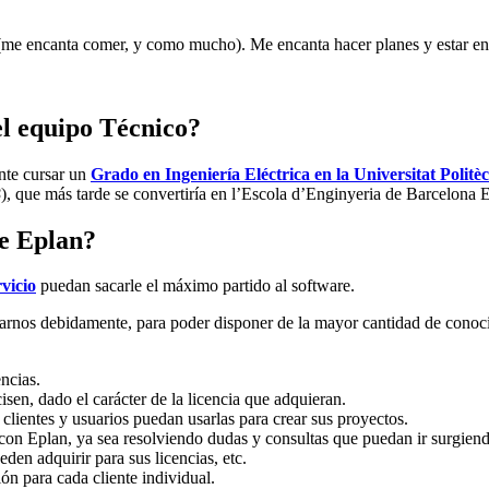
(me encanta comer, y como mucho). Me encanta hacer planes y estar 
el equipo Técnico?
ente cursar un
Grado en Ingeniería Eléctrica en la Universitat Politè
B
), que más tarde se convertiría en l’Escola d’Enginyeria de Barcelona E
de Eplan?
rvicio
puedan sacarle el máximo partido al software.
arnos debidamente, para poder disponer de la mayor cantidad de conoci
ncias.
isen, dado el carácter de la licencia que adquieran.
 clientes y usuarios puedan usarlas para crear sus proyectos.
a con Eplan, ya sea resolviendo dudas y consultas que puedan ir surgi
den adquirir para sus licencias, etc.
ión para cada cliente individual.