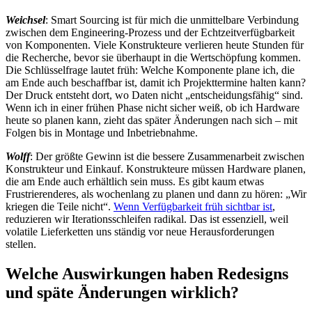
Weichsel
: Smart Sourcing ist für mich die unmittelbare Verbindung
zwischen dem Engineering-Prozess und der Echtzeitverfügbarkeit
von Komponenten. Viele Konstrukteure verlieren heute Stunden für
die Recherche, bevor sie überhaupt in die Wertschöpfung kommen.
Die Schlüsselfrage lautet früh: Welche Komponente plane ich, die
am Ende auch beschaffbar ist, damit ich Projekttermine halten kann?
Der Druck entsteht dort, wo Daten nicht „entscheidungsfähig“ sind.
Wenn ich in einer frühen Phase nicht sicher weiß, ob ich Hardware
heute so planen kann, zieht das später Änderungen nach sich – mit
Folgen bis in Montage und Inbetriebnahme.
Wolff
: Der größte Gewinn ist die bessere Zusammenarbeit zwischen
Konstrukteur und Einkauf. Konstrukteure müssen Hardware planen,
die am Ende auch erhältlich sein muss. Es gibt kaum etwas
Frustrierenderes, als wochenlang zu planen und dann zu hören: „Wir
kriegen die Teile nicht“.
Wenn Verfügbarkeit früh sichtbar ist
,
reduzieren wir Iterationsschleifen radikal. Das ist essenziell, weil
volatile Lieferketten uns ständig vor neue Herausforderungen
stellen.
Welche Auswirkungen haben Redesigns
und späte Änderungen wirklich?