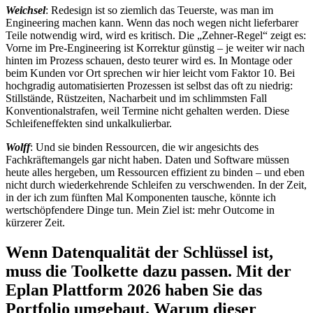
Weichsel
: Redesign ist so ziemlich das Teuerste, was man im
Engineering machen kann. Wenn das noch wegen nicht lieferbarer
Teile notwendig wird, wird es kritisch. Die „Zehner-Regel“ zeigt es:
Vorne im Pre-Engineering ist Korrektur günstig – je weiter wir nach
hinten im Prozess schauen, desto teurer wird es. In Montage oder
beim Kunden vor Ort sprechen wir hier leicht vom Faktor 10. Bei
hochgradig automatisierten Prozessen ist selbst das oft zu niedrig:
Stillstände, Rüstzeiten, Nacharbeit und im schlimmsten Fall
Konventionalstrafen, weil Termine nicht gehalten werden. Diese
Schleifeneffekten sind unkalkulierbar.
Wolff
: Und sie binden Ressourcen, die wir angesichts des
Fachkräftemangels gar nicht haben. Daten und Software müssen
heute alles hergeben, um Ressourcen effizient zu binden – und eben
nicht durch wiederkehrende Schleifen zu verschwenden. In der Zeit,
in der ich zum fünften Mal Komponenten tausche, könnte ich
wertschöpfendere Dinge tun. Mein Ziel ist: mehr Outcome in
kürzerer Zeit.
Wenn Datenqualität der Schlüssel ist,
muss die Toolkette dazu passen. Mit der
Eplan Plattform 2026 haben Sie das
Portfolio umgebaut. Warum dieser