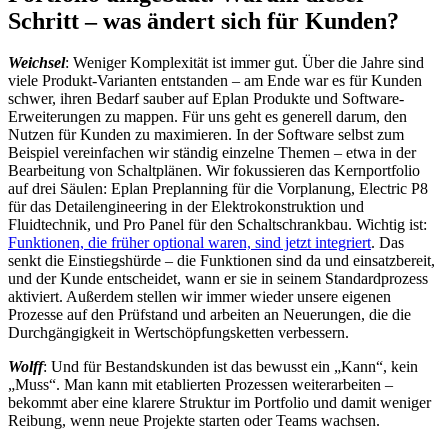
Schritt – was ändert sich für Kunden?
Weichsel
: Weniger Komplexität ist immer gut. Über die Jahre sind
viele Produkt-Varianten entstanden – am Ende war es für Kunden
schwer, ihren Bedarf sauber auf Eplan Produkte und Software-
Erweiterungen zu mappen. Für uns geht es generell darum, den
Nutzen für Kunden zu maximieren. In der Software selbst zum
Beispiel vereinfachen wir ständig einzelne Themen – etwa in der
Bearbeitung von Schaltplänen. Wir fokussieren das Kernportfolio
auf drei Säulen: Eplan Preplanning für die Vorplanung, Electric P8
für das Detailengineering in der Elektrokonstruktion und
Fluidtechnik, und Pro Panel für den Schaltschrankbau. Wichtig ist:
Funktionen, die früher optional waren, sind jetzt integriert
. Das
senkt die Einstiegshürde – die Funktionen sind da und einsatzbereit,
und der Kunde entscheidet, wann er sie in seinem Standardprozess
aktiviert. Außerdem stellen wir immer wieder unsere eigenen
Prozesse auf den Prüfstand und arbeiten an Neuerungen, die die
Durchgängigkeit in Wertschöpfungsketten verbessern.
Wolff
: Und für Bestandskunden ist das bewusst ein „Kann“, kein
„Muss“. Man kann mit etablierten Prozessen weiterarbeiten –
bekommt aber eine klarere Struktur im Portfolio und damit weniger
Reibung, wenn neue Projekte starten oder Teams wachsen.