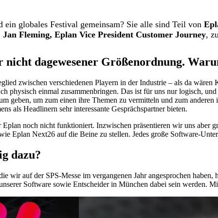
 ein globales Festival gemeinsam? Sie alle sind Teil von
Epl
.
Jan Fleming, Eplan Vice President Customer Journey
, z
sher nicht dagewesener Größenordnung. War
deglied zwischen verschiedenen Playern in der Industrie – als da wären
h physisch einmal zusammenbringen. Das ist für uns nur logisch, und
Raum geben, um zum einen ihre Themen zu vermitteln und zum anderen i
s als Headlinern sehr interessante Gesprächspartner bieten.
r Eplan noch nicht funktioniert. Inzwischen präsentieren wir uns abe
al wie Eplan Next26 auf die Beine zu stellen. Jedes große Software-Unt
ig dazu?
ie wir auf der SPS-Messe im vergangenen Jahr angesprochen haben, hab
unserer Software sowie Entscheider in München dabei sein werden. Mitt