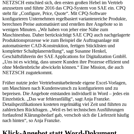
NETZSCH entschied sich, den ersten großen Hebel im Vertrieb
anzusetzen und führte 2016 das CPQ-System von SAE ein. CPQ
steht für „Configure, Price, Quote“. Mit CPQ-Software
konfigurieren Unternehmen regelbasiert variantenreiche Produkte,
berechnen Preise automatisiert und erstellen ihre Angebote so in
wenigen Minuten. „Wir haben von jeher eine Nähe zum
Maschinenbau. Daher berücksichtigt SAE CPQ auch nachgelagerte
Produktionsprozesse wie zum Beispiel die Auftragsanlage mit
automatisierter CAD-Konstruktion, fertigen Stücklisten und
kompletter Schaltplanerstellung“, sagt Susanne Henkel,
Geschäftsführerin der SAE Applications for Digitalization GmbH.
„Uns ist es wichtig, dass unsere Kunden ihre Prozesse effizient und
ohne Medienbrüche abwickeln können.“ Eine Mission, die auch
NETZSCH zugutekommt.
Früher nutzte jeder Vertriebsmitarbeitende eigene Excel-Vorlagen,
um Maschinen nach Kundenwunsch zu konfigurieren und zu
bepreisen. Die Angebote entstanden individuell in Word – jedes ein
Einzelstück. „Das war fehleranfällig“, sagt Anja Franzke.
Detailspezifikationen kosteten regelmäßig viel Zeit und führten zu
zahlreichen Rückfragen. „Weil es bei technischen Ausführungen
fortlaufend Klärungsbedarf gab, verschob sich die Lieferzeit häufig
nach hinten“, so Anja Franzke.
Klick-Angebot statt Word-Dokument