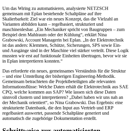
Um das Wiring zu automatisieren, analysierte NETZSCH
gemeinsam mit Eplan bestehende Schaltpläne auf ihre
Skalierbarkeit: Ziel war ein neues Konzept, das die Vielzahl an
Varianten abbilden kann – regelbasiert, strukturiert und
maschinenlesbar. „Ein Mechaniker spricht von Baugruppen – zum
Beispiel dem Mahlraum oder der Kühlung“, erklärt Nina
Grabowski, Account Managerin bei Eplan. „In der Elektrotechnik
ist das anders: Klemmen, Schütze, Sicherungen, SPS sowie Ein-
und Ausgänge sind in der Maschine viel stärker verteilt. Diese Logik
mussten wir erst auf funktionale Einheiten übertragen, bevor wir sie
in Eplan interpretieren konnten.“
Das erforderte ein neues, gemeinsames Verständnis für die Struktur
– und eine Umstellung der bisherigen Engineering-Methodik.
Gemeinsam betrachteten die Projektbeteiligten alle relevanten
Informationsflüsse: Welche Daten erhält die Elektrotechnik aus SAE
CPQ, welche kommen aus SAP? Wie lassen sich diese Daten
sinnvoll clustern und interpretieren? „Dabei haben wir uns nah an
der Mechanik orientiert“, so Nina Grabowski. Das Ergebnis: eine
strukturierte Datenbank, die den Input aus Vertrieb und ERP
regelbasiert auswertet, passende Schaltpläne generiert und
automatisch die zugehörige Dokumentation erstellt.
Schrittweise zur automatisierten