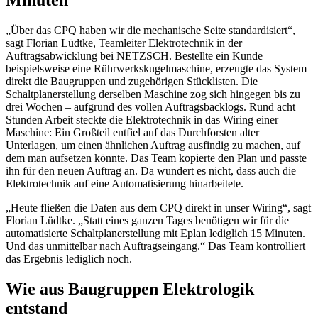
Minuten
„Über das CPQ haben wir die mechanische Seite standardisiert“,
sagt Florian Lüdtke, Teamleiter Elektrotechnik in der
Auftragsabwicklung bei NETZSCH. Bestellte ein Kunde
beispielsweise eine Rührwerkskugelmaschine, erzeugte das System
direkt die Baugruppen und zugehörigen Stücklisten. Die
Schaltplanerstellung derselben Maschine zog sich hingegen bis zu
drei Wochen – aufgrund des vollen Auftragsbacklogs. Rund acht
Stunden Arbeit steckte die Elektrotechnik in das Wiring einer
Maschine: Ein Großteil entfiel auf das Durchforsten alter
Unterlagen, um einen ähnlichen Auftrag ausfindig zu machen, auf
dem man aufsetzen könnte. Das Team kopierte den Plan und passte
ihn für den neuen Auftrag an. Da wundert es nicht, dass auch die
Elektrotechnik auf eine Automatisierung hinarbeitete.
„Heute fließen die Daten aus dem CPQ direkt in unser Wiring“, sagt
Florian Lüdtke. „Statt eines ganzen Tages benötigen wir für die
automatisierte Schaltplanerstellung mit Eplan lediglich 15 Minuten.
Und das unmittelbar nach Auftragseingang.“ Das Team kontrolliert
das Ergebnis lediglich noch.
Wie aus Baugruppen Elektrologik
entstand