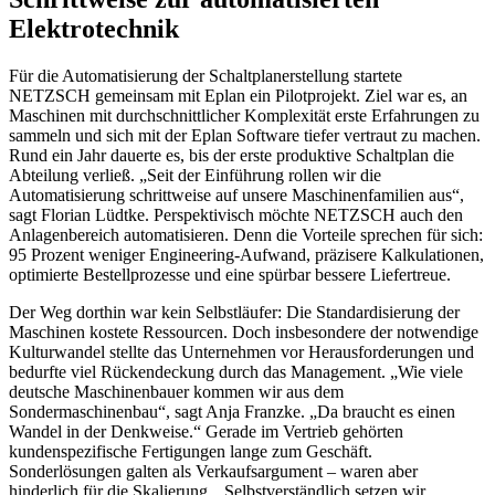
Elektrotechnik
Für die Automatisierung der Schaltplanerstellung startete
NETZSCH gemeinsam mit Eplan ein Pilotprojekt. Ziel war es, an
Maschinen mit durchschnittlicher Komplexität erste Erfahrungen zu
sammeln und sich mit der Eplan Software tiefer vertraut zu machen.
Rund ein Jahr dauerte es, bis der erste produktive Schaltplan die
Abteilung verließ. „Seit der Einführung rollen wir die
Automatisierung schrittweise auf unsere Maschinenfamilien aus“,
sagt Florian Lüdtke. Perspektivisch möchte NETZSCH auch den
Anlagenbereich automatisieren. Denn die Vorteile sprechen für sich:
95 Prozent weniger Engineering-Aufwand, präzisere Kalkulationen,
optimierte Bestellprozesse und eine spürbar bessere Liefertreue.
Der Weg dorthin war kein Selbstläufer: Die Standardisierung der
Maschinen kostete Ressourcen. Doch insbesondere der notwendige
Kulturwandel stellte das Unternehmen vor Herausforderungen und
bedurfte viel Rückendeckung durch das Management. „Wie viele
deutsche Maschinenbauer kommen wir aus dem
Sondermaschinenbau“, sagt Anja Franzke. „Da braucht es einen
Wandel in der Denkweise.“ Gerade im Vertrieb gehörten
kundenspezifische Fertigungen lange zum Geschäft.
Sonderlösungen galten als Verkaufsargument – waren aber
hinderlich für die Skalierung. „Selbstverständlich setzen wir