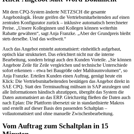
Mit dem CPQ-System änderte NETZSCH die gesamte
Angebotslogik. Heute greifen die Vertriebsmitarbeitenden auf einen
zentralen Konfigurator zurück – inklusive automatisch berechneter
Preise. „Unsere Kolleginnen und Kollegen können weiterhin
Rabatte gewähren“, sagt Anja Franzke. „Aber der Grundpreis bleibt
stets derselbe. Und das weltweit.“
Auch das Angebot entsteht automatisiert: einheitlich aufgebaut,
optisch klar strukturiert. Das erleichtert nicht nur die interne
Bearbeitung, sondern bringt auch den Kunden Vorteile. „Sie können
Angebote Zeile für Zeile vergleichen und technische Unterschiede
sofort erkennen – etwa bei Baugröße oder Mahlraumvolumen“, so
Anja Franzke. Erteilen Kunden einen Auftrag, genügt heute ein
Klick: Die Vertriebsmitarbeitenden bestätigen das Angebot direkt in
SAE CPQ. Statt den Terminauftrag mühsam in SAP anzulegen und
alle Informationen händisch abzutippen, übergibt das System die
Daten automatisiert an das ERP. Gleichzeitig fließen die Daten auch
nach Eplan: Die Plattform übersetzt sie in standardisierte Makros
und erstellt auf dieser Basis den passenden Schaltplan –
vollautomatisiert und ohne manuelle Zwischenbearbeitung.
Vom Auftrag zum Schaltplan in 15