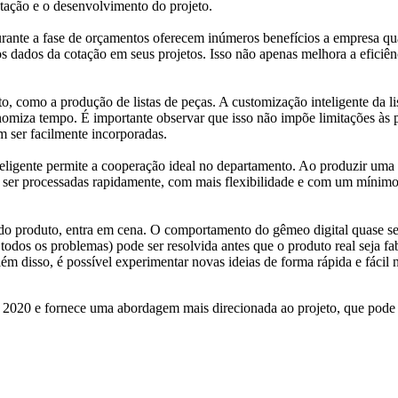
tação e o desenvolvimento do projeto.
rante a fase de orçamentos oferecem inúmeros benefícios a empresa qua
 dados da cotação em seus projetos. Isso não apenas melhora a eficiênc
, como a produção de listas de peças. A customização inteligente da l
omiza tempo. É importante observar que isso não impõe limitações às pe
m ser facilmente incorporadas.
eligente permite a cooperação ideal no departamento. Ao produzir uma d
 ser processadas rapidamente, com mais flexibilidade e com um mínimo d
 do produto, entra em cena. O comportamento do gêmeo digital quase s
odos os problemas) pode ser resolvida antes que o produto real seja fa
m disso, é possível experimentar novas ideias de forma rápida e fácil 
 2020 e fornece uma abordagem mais direcionada ao projeto, que pode r